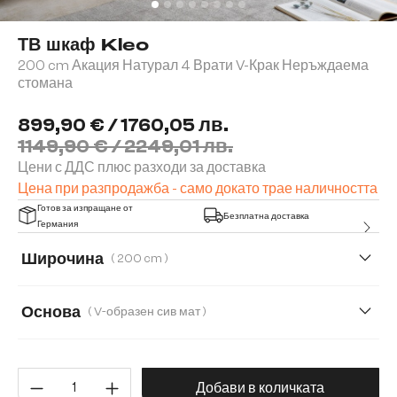
ТВ шкаф Kleo
200 cm Акация Натурал 4 Врати V-Крак Неръждаема
стомана
899,90 € / 1760,05 лв.
1149,90 € / 2249,01 лв.
Цени с ДДС плюс разходи за доставка
Цена при разпродажба - само докато трае наличността
Готов за изпращане от
Безплатна доставка
Германия
Широчина
( 200 cm )
200 cm
220 cm
Основа
( V-образен сив мат )
V-образен сив мат
Метален комплект от 2 броя за стене
Количество на продукта: Въве
Добави в количката