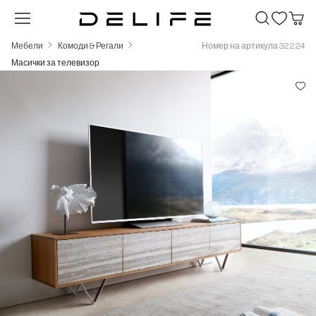
Преминете към основното съдържание
Мебели
Комоди & Регали
Номер на артикула 32224
Масички за телевизор
Пропуснете галерия с изображения