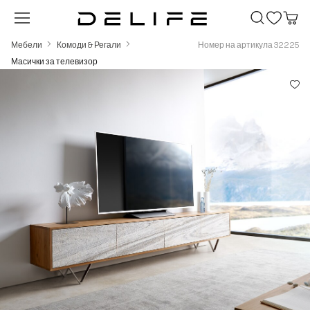
Преминете към основното съдържание
Мебели
Комоди & Регали
Номер на артикула 32225
Масички за телевизор
Пропуснете галерия с изображения