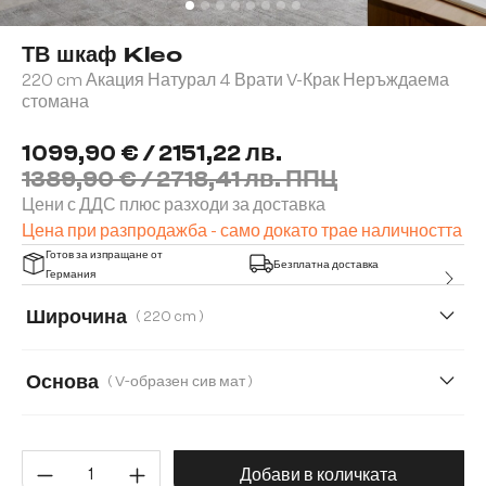
ТВ шкаф Kleo
220 cm Акация Натурал 4 Врати V-Крак Неръждаема
стомана
1099,90 € / 2151,22 лв.
1389,90 € / 2718,41 лв. ППЦ
Цени с ДДС плюс разходи за доставка
Цена при разпродажба - само докато трае наличността
Готов за изпращане от
Безплатна доставка
Германия
Широчина
( 220 cm )
200 cm
220 cm
Основа
( V-образен сив мат )
V-образен сив мат
Метален комплект от 2 броя за стене
Количество на продукта: Въве
Добави в количката