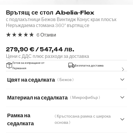
Врътящ се стол Abelia-Flex
с подлакътници Бежов Винтидж Конус крак плосък
Неръждаема стомана 360° въртящ се
6 Отзиви
Средна оценка за 4.67 от 5 звезди
279,90 € / 547,44 лв.
Цени с ДДС плюс разходи за доставка
Готов за изпращане от
Безплатна доставка
Германия
Цвят на седалката
( Бежов )
Материал на седалката
( Микрофибър )
Корд
Микрофибър
Букле
Рамка на
( Кръстосана рамка с широка
Естествена кожа
Мека плюшена материя
основа )
седалката