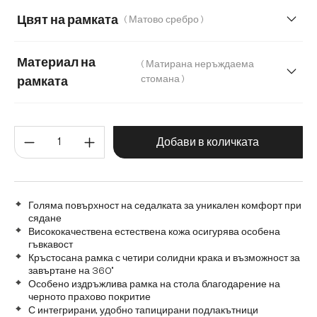
Мека тъкана материя
Меко букле
Цвят на рамката
( Матово сребро )
Мек текстилен плат с текстура
Материал на
( Матирана неръждаема
Микрофибър/Букле
Плюш
стомана )
рамката
Матирана неръждаема стомана
Количество на продукта: Въве
Графитена неръждаема стомана
Дъб
Добави в количката
Дърво
Метал
Голяма повърхност на седалката за уникален комфорт при
сядане
Висококачествена естествена кожа осигурява особена
гъвкавост
Кръстосана рамка с четири солидни крака и възможност за
завъртане на 360°
Особено издръжлива рамка на стола благодарение на
черното прахово покритие
С интегрирани, удобно тапицирани подлакътници