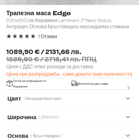
Трапезна маса Edge
200x100 см, Керамика Laminam „®“ Nero Greco,
Антрацит, Основа Кръстовидна, неръждаема стомана
1 Отзиви
Средна оценка за 5 от 5 звезди
1089,90 € / 2131,66 лв.
1389,90 € / 2718,41 лв. ППЦ
Цени с ДДС плюс разходи за доставка
Цена при разпродажба - само докато трае наличността
Готов за изпращане от
Безплатна доставка
Германия
Цвят
( Антрацитено сив )
Широчина
( 200 cm )
200 cm
300 cm
Основа
( Кръстовидна )