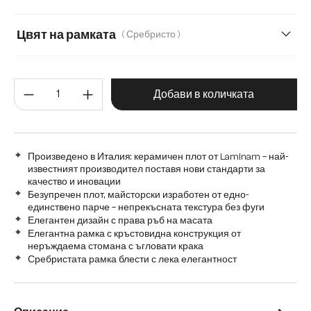
Цвят на рамката
( Сребристо )
Количество на продукта: Въве
Добави в количката
Произведено в Италия: керамичен плот от Laminam – най-
известният производител поставя нови стандарти за
качество и иновации
Безупречен плот, майсторски изработен от едно-
единствено парче – непрекъсната текстура без фуги
Елегантен дизайн с права ръб на масата
Елегантна рамка с кръстовидна конструкция от
неръждаема стомана с ъгловати крака
Сребристата рамка блести с лека елегантност