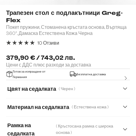
Трапезен стол с подлакътници Greg-
Flex
Покет пружини, Стоманена кръстата основа, Въртяща
360°, Дамаска Естествена Кожа Черна
10 Отзиви
Средна оценка за 5 от 5 звезди
379,90 € / 743,02 лв.
Цени с ДДС плюс разходи за доставка
Готов за изпращане от
Безплатна доставка
Германия
Цвят на седалката
( Черен )
Материал на седалката
( Естествена кожа )
Естествена кожа
Корд
Рамка на
( Кръстосана рамка с широка
Мека плюшена материя
Мека тъкана материя
основа )
седалката