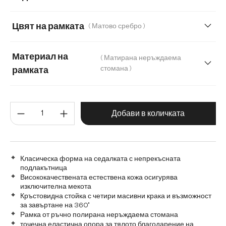
Меко букле
Мек текстилен плат с текстура
Цвят на рамката
( Матово сребро )
Микрофибър
Микрофибър/букле, микрофибър
Материал на
( Матирана неръждаема
Плюш
стомана )
рамката
Матирана неръждаема стомана
Количество на продукта: Въве
Графитена неръждаема стомана
Дърво
Добави в количката
Метал
Класическа форма на седалката с непрекъсната
подлакътница
Висококачествената естествена кожа осигурява
изключителна мекота
Кръстовидна стойка с четири масивни крака и възможност
за завъртане на 360°
Рамка от ръчно полирана неръждаема стомана
точечна еластична опора за тялото благодарение на