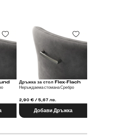
 Flex-Rund
Дръжка за стол Flex-Flach
Дръжка за стол
ро
Неръждаема стомана Сребро
Метал Черен
2,90 € / 5,67 лв.
2,90 € / 5,67 лв.
а
Добави Дръжка
Добави Дръж