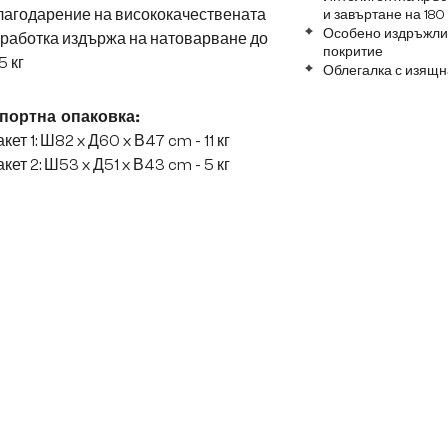
лагодарение на висококачествената
и завъртане на 180
Особено издръжлив
работка издържа на натоварване до
покритие
5 кг
Облегалка с изящ
портна опаковка:
кет 1: Ш82 x Д60 x В47 cm - 11 кг
кет 2: Ш53 x Д51 x В43 cm - 5 кг