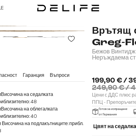
LE
Врътящ 
Greg-Fl
Бежов Винтидж 
Неръждаема ст
пасност
Гаранция
Въпроси
199,90 € / 3
249,90 € / 4
мВисочина на седалката
Цени с ДДС плюс ра
иблизително: 48
ППЦ - Препоръчит
мВисочина на облегалката
Готов за изпращане
от Германия
иблизително: 40
 Височина на подлакътниците: прибл.
Цвят на седалк
8