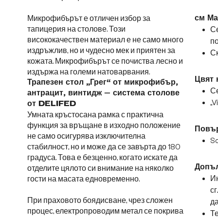
Микрофибърът е отличен избор за
см Ма
тапицерия на столове. Този
С
висококачествен материал е не само много
п
издръжлив, но и чудесно мек и приятен за
Ск
кожата. Микрофибърът се почиства лесно и
издържа на големи натоварвания.
Цвят 
Трапезен стол „Грег“ от микрофибър,
Се
антрацит, винтидж – система столове
„V
от DELIFED
Умната кръстосана рамка с практична
функция за връщане в изходно положение
Повър
не само осигурява изключителна
So
стабилност, но и може да се завърта до 180
градуса. Това е безценно, когато искате да
Допъл
отделите цялото си внимание на няколко
Ин
гости на масата едновременно.
сг
При праховото боядисване, чрез сложен
да
процес, електропроводим метал се покрива
Те