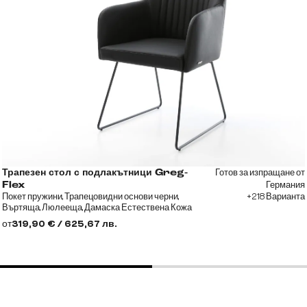
Готов за изпращане от
Трапезен стол с подлакътници Greg-
Германия
Flex
Покет пружини, Трапецовидни основи черни,
+218 Варианта
Въртяща, Люлееща, Дамаска Естествена Кожа
Черна
от
319,90 € / 625,67 лв.