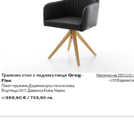
Налично на: 28.10.26 г.
Трапезен стол с подлакътници Greg-
+218 Варианта
Flex
Покет пружини, Дървена кръстата основа,
Въртяща 360°, Дамаска Кожа, Черен
от
359,90 € / 703,90 лв.