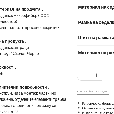
Материал на се
териал на продукта :
едалка: микрофибър (100%
Корд
Микроф
олиестер)
Рамка на седал
елет: метал с прахово покритие
Мека плюшена м
Цвят на рамкат
Мек текстилен пла
на продукта :
далка: антрацит
Плюш
Материал на ра
intage“ Скелет: Черно
Матирана неръж
хност :
Коли
ft
Графитена неръ
нителни подробности :
Към детайли на продукта
струкции за монтаж: частично
лобена, отделните елементи трябва
Класическа форма 
 бъдат съединени помежду си
От мека и издръж
гло в кг: 12
Интелигентна кръс