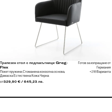
Готов за изпращане от
Трапезен стол с подлакътници Greg-
Германия
Flex
Покет пружини, Стоманена конзолна основа,
+218 Варианта
Дамаска Естествена Кожа Черна
от
329,90 € / 645,23 лв.