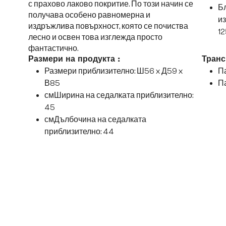
с прахово лаково покритие. По този начин се
Б
получава особено равномерна и
из
издръжлива повърхност, която се почиства
12
лесно и освен това изглежда просто
фантастично.
Размери на продукта :
Транс
Размери приблизително: Ш56 x Д59 x
Па
В85
Па
смШирина на седалката приблизително:
45
смДълбочина на седалката
приблизително: 44