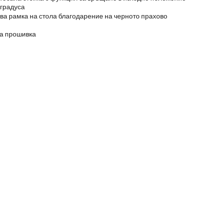
 градуса
а рамка на стола благодарение на черното прахово
на прошивка