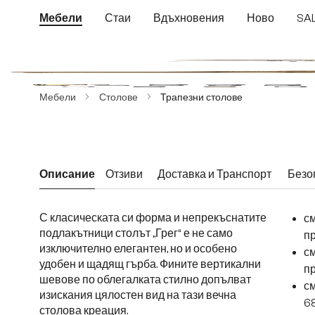
еминете към основното съдържание
Преминете към търсенето
Преминете към основната навигация
Мебели
Стаи
Вдъхновения
Ново
SA
Пропуснете галерия с изображения
Мебели
Столове
Трапезни столове
Описание
Отзиви
Доставка и Транспорт
Безо
С класическата си форма и непрекъснатите
с
подлакътници столът „Грег“ е не само
пр
изключително елегантен, но и особено
с
удобен и щадящ гърба. Фините вертикални
пр
шевове по облегалката стилно допълват
см
изискания цялостен вид на тази вечна
6
столова креация.