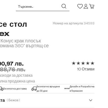
се стол
Номер на артикула
34593
ex
Конус крак плосък
омана 360° въртящ се
90,97 лв.
88,76 лв.
Средна оценка за 5 
10 Отзиви
зходи за доставка
елна продажна цена
Безплатно връщане
Дизайн и Разработка
Безплатна доставка
до 30 дни
в Германия
ата
( Бежов )