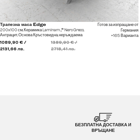
Готов за изпращане от
Трапезна маса Edge
200x100 см, Керамика Laminam „®“ Nero Greco,
Германия
Антрацит, Основа Кръстовидна, неръждаема
+165 Варианта
стомана
1089,90 € /
1389,90 € /
2131,66 лв.
2718,41 лв.
БЕЗПЛАТНА ДОСТАВКА И
ВРЪЩАНЕ