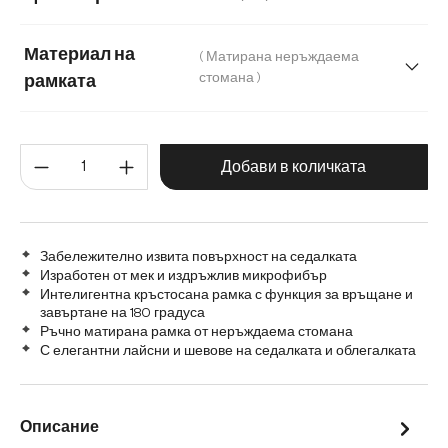
Материал на
( Матирана неръждаема
стомана )
рамката
Матирана неръждаема стомана
Количество на продукта: Въве
Графитена неръждаема стомана
Дъб
Добави в количката
Дърво
Метал
Забележително извита повърхност на седалката
Изработен от мек и издръжлив микрофибър
Интелигентна кръстосана рамка с функция за връщане и
завъртане на 180 градуса
Ръчно матирана рамка от неръждаема стомана
С елегантни лайсни и шевове на седалката и облегалката
Описание