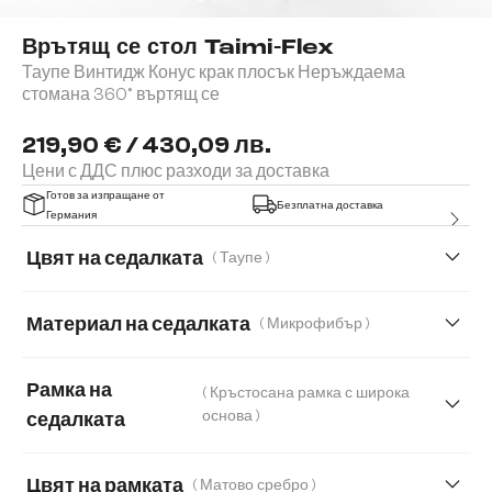
Врътящ се стол Taimi-Flex
Таупе Винтидж Конус крак плосък Неръждаема
стомана 360° въртящ се
219,90 € / 430,09 лв.
Цени с ДДС плюс разходи за доставка
Готов за изпращане от
Безплатна доставка
Германия
Цвят на седалката
( Таупе )
Материал на седалката
( Микрофибър )
Микрофибър
Естествена кожа
Рамка на
( Кръстосана рамка с широка
Мека тъкана материя
Меко букле
основа )
седалката
Мек текстилен плат с текстура
Цвят на рамката
( Матово сребро )