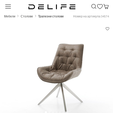
Преминете към основното съдържание
Мебели
Столове
Трапезни столове
Номер на артикула 34574
Пропуснете галерия с изображения