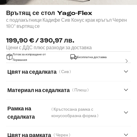
Врътящ се стол Yago-Flex
с подлакътници Кадифе Сив Конус крак кръгъл Черен
180° въртящ се
199,90 € / 390,97 лв.
Цени с ДДС плюс разходи за доставка
Готов за изпращане от
Безплатна доставка
Германия
Цвят на седалката
( Сив )
Материал на седалката
( Плюш )
Плюш
Букле
Естествена кожа
Рамка на
( Кръстосана рамка с
Мека плюшена материя
Мека тъкана материя
конусообразна форма )
седалката
Меко букле
Мек текстилен плат с текстура
Цвят на рамката
( Черен )