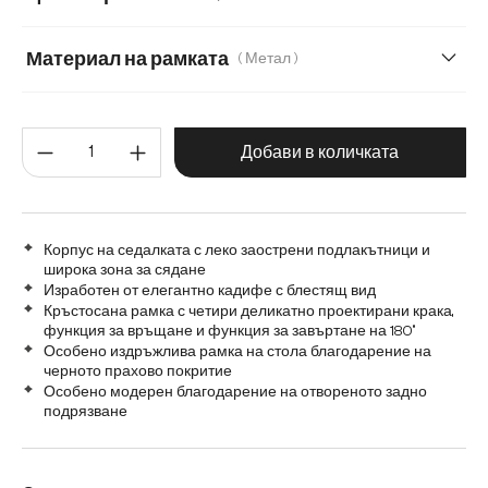
Микрофибър
Микрофибър/Букле
Шенил
Материал на рамката
( Метал )
Метал
Графитена неръждаема стомана
Количество на продукта: Въве
Дърво
Матирана неръждаема стомана
Добави в количката
Корпус на седалката с леко заострени подлакътници и
широка зона за сядане
Изработен от елегантно кадифе с блестящ вид
Кръстосана рамка с четири деликатно проектирани крака,
функция за връщане и функция за завъртане на 180°
Особено издръжлива рамка на стола благодарение на
черното прахово покритие
Особено модерен благодарение на отвореното задно
подрязване