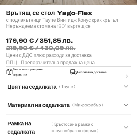
Врътящ се стол Yago-Flex
с подлакътници Таупе Винтидж Конус крак кръгъл
Неръждаема стомана 180° въртящ се
179,90 € / 351,85 лв.
219,90 € / 430,09 лв.
Цени с ДДС плюс разходи за доставка
ППЦ - Препоръчителна продажна цена
Готов за изпращане от
Безплатна доставка
Германия
Цвят на седалката
( Таупе )
Материал на седалката
( Микрофибър )
Микрофибър
Букле
Естествена кожа
Рамка на
( Кръстосана рамка с
Мека плюшена материя
Мека тъкана материя
конусообразна форма )
седалката