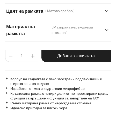
Меко букле
Мек текстилен плат с текстура
Цвят на рамката
( Матово сребро )
Микрофибър/Букле
Плюш
Шенил
Материал на
( Матирана неръждаема
стомана )
рамката
Матирана неръждаема стомана
Количество на продукта: Въве
Графитена неръждаема стомана
Дърво
Добави в количката
Метал
Корпус на седалката с леко заострени подлакътници и
широка зона за сядане
Изработен от мек и издръжлив микрофибър
Кръстосана рамка с четири деликатно проектирани крака,
функция за връщане и функция за завъртане на 180°
Ръчно матирана рамка от неръждаема стомана
Идеално пригоден за високи хора