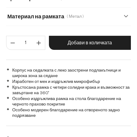
Микрофибър/Букле
Плюш
Шенил
Материал на рамката
( Метал )
Метал
Графитена неръждаема стомана
Количество на продукта: Въве
Дърво
Матирана неръждаема стомана
Добави в количката
Корпус на седалката с леко заострени подлакътници и
широка зона за сядане
Изработен от мек и издръжлив микрофибър
Кръстосана рамка с четири солидни крака и възможност за
завъртане на 360°
Особено издръжлива рамка на стола благодарение на
черното прахово покритие
Особено модерен благодарение на отвореното задно
подрязване