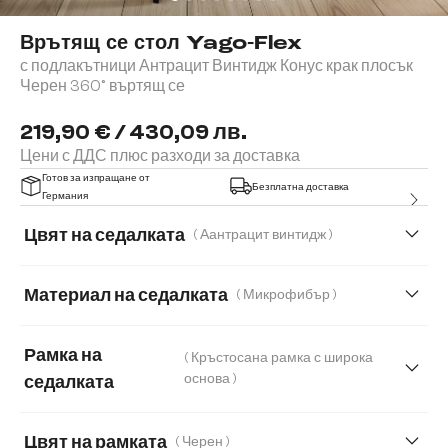
Врътящ се стол Yago-Flex
с подлакътници Антрацит Винтидж Конус крак плосък
Черен 360° въртящ се
219,90 € / 430,09 лв.
Цени с ДДС плюс разходи за доставка
Готов за изпращане от
Безплатна доставка
Германия
Цвят на седалката
( Аантрацит винтидж )
Материал на седалката
( Микрофибър )
Микрофибър
Букле
Естествена кожа
Рамка на
( Кръстосана рамка с широка
Мека плюшена материя
Мека тъкана материя
основа )
седалката
Меко букле
Мек текстилен плат с текстура
Цвят на рамката
( Черен )