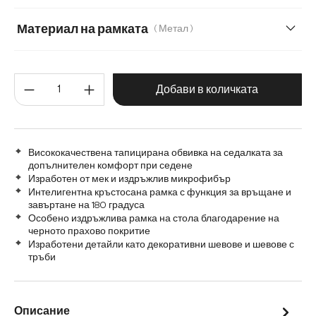
Меко букле
Мек текстилен плат с текстура
Материал на рамката
( Метал )
Микрофибър/Букле
Плюш
Метал
Графитена неръждаема стомана
Количество на продукта: Въве
Дърво
Матирана неръждаема стомана
Добави в количката
Висококачествена тапицирана обвивка на седалката за
допълнителен комфорт при седене
Изработен от мек и издръжлив микрофибър
Интелигентна кръстосана рамка с функция за връщане и
завъртане на 180 градуса
Особено издръжлива рамка на стола благодарение на
черното прахово покритие
Изработени детайли като декоративни шевове и шевове с
тръби
Описание