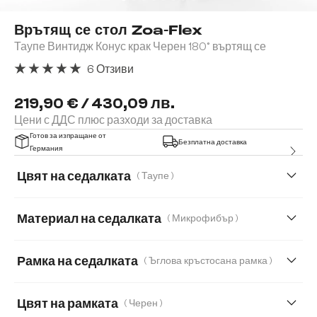
Врътящ се стол Zoa-Flex
Таупе Винтидж Конус крак Черен 180° въртящ се
6 Отзиви
Средна оценка за 5 от 5 звезди
219,90 € / 430,09 лв.
Цени с ДДС плюс разходи за доставка
Готов за изпращане от
Безплатна доставка
Германия
Цвят на седалката
( Таупе )
Материал на седалката
( Микрофибър )
Микрофибър
Естествена кожа
Рамка на седалката
( Ъглова кръстосана рамка )
Естествена кожа/Шенил
Корд
Цвят на рамката
( Черен )
Мека плюшена материя
Мека тъкана материя