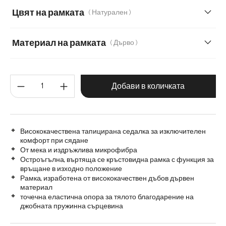
Цвят на рамката
( Натурален )
Мека плюшена материя
Мека тъкана материя
Меко букле
Мек текстилен плат с текстура
Материал на рамката
( Дърво )
Микрофибър/Букле
Плюш
Дърво
Графитена неръждаема стомана
Количество на продукта: Въве
Матирана неръждаема стомана
Метал
Добави в количката
Висококачествена тапицирана седалка за изключителен
комфорт при сядане
От мека и издръжлива микрофибра
Остроъгълна, въртяща се кръстовидна рамка с функция за
връщане в изходно положение
Рамка, изработена от висококачествен дъбов дървен
материал
точечна еластична опора за тялото благодарение на
джобната пружинна сърцевина