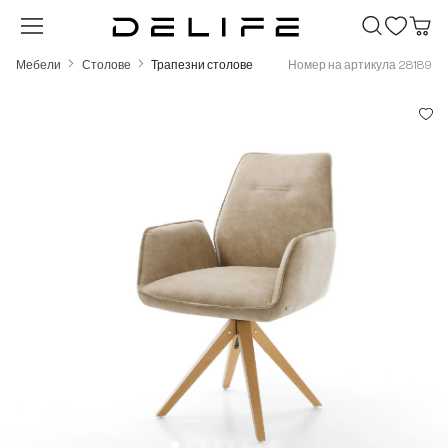
Преминете към основното съдържание
Мебели
Столове
Трапезни столове
Номер на артикула 28189
Пропуснете галерия с изображения