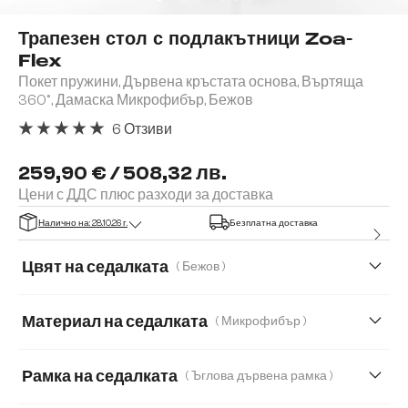
Трапезен стол с подлакътници Zoa-
Flex
Покет пружини, Дървена кръстата основа, Въртяща
360°, Дамаска Микрофибър, Бежов
6 Отзиви
Средна оценка за 5 от 5 звезди
259,90 € / 508,32 лв.
Цени с ДДС плюс разходи за доставка
Налично на: 28.10.26 г.
Безплатна доставка
Цвят на седалката
( Бежов )
Материал на седалката
( Микрофибър )
Микрофибър
Естествена кожа
Рамка на седалката
( Ъглова дървена рамка )
Естествена кожа/Шенил
Корд