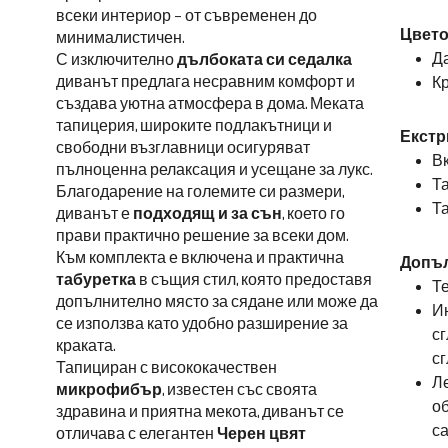
всеки интериор – от съвременен до
Цвето
минималистичен.
Д
С изключително
дълбоката си седалка
диванът предлага несравним комфорт и
Кр
създава уютна атмосфера в дома. Меката
тапицерия, широките подлакътници и
Екстр
свободни възглавници осигуряват
Вк
пълноценна релаксация и усещане за лукс.
Т
Благодарение на големите си размери,
Т
диванът е
подходящ и за сън
, което го
прави практично решение за всеки дом.
Към комплекта е включена и практична
Допъ
табуретка
в същия стил, която предоставя
Те
допълнително място за сядане или може да
Ин
се използва като удобно разширение за
сг
краката.
сг
Тапициран с висококачествен
Ле
микрофибър
, известен със своята
об
здравина и приятна мекота, диванът се
са
отличава с елегантен
Черен цвят