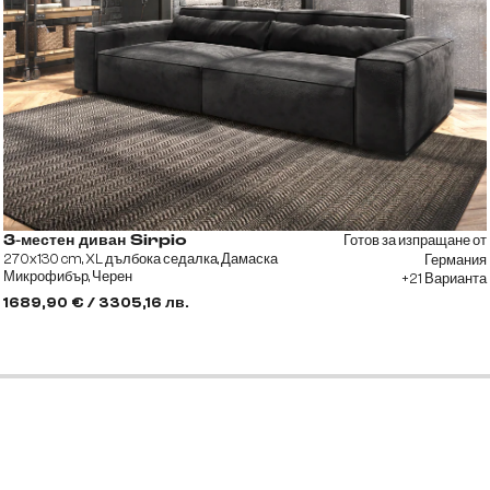
Готов за изпращане от
3-местен диван Sirpio
270x130 cm, XL дълбока седалка, Дамаска
Германия
Микрофибър, Черен
+21 Варианта
1689,90 € / 3305,16 лв.