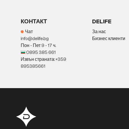
КОНТАКТ
DELIFE
Чат
За нас
info@delife.bg
Бизнес клиенти
Пон - Пет 9 - 17 ч.
0895 385 661
Извън страната: +359
895385661