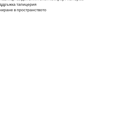
оддръжка тапицерия
иране в пространството