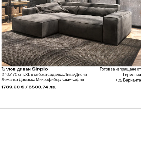
Готов за изпращане от
Ъглов диван Sirpio
270x170 cm, XL дълбока седалка, Лява/Дясна
Германия
Лежанка, Дамаска Микрофибър, Каки-Кафяв
+32 Варианта
1789,90 € / 3500,74 лв.