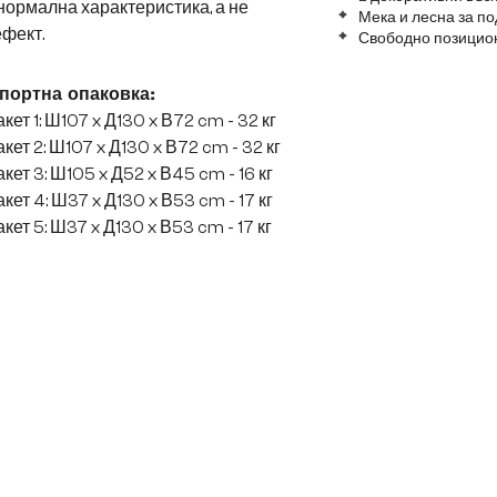
нормална характеристика, а не
Мека и лесна за п
фект.
Свободно позицион
портна опаковка:
кет 1: Ш107 x Д130 x В72 cm - 32 кг
кет 2: Ш107 x Д130 x В72 cm - 32 кг
кет 3: Ш105 x Д52 x В45 cm - 16 кг
кет 4: Ш37 x Д130 x В53 cm - 17 кг
кет 5: Ш37 x Д130 x В53 cm - 17 кг