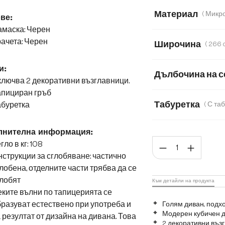
Материал
ве:
амаска: Черен
Микрофибърен п
ачета: Черен
Широчина
266 cm
233 
и:
Дълбочина на с
лючва 2 декоративни възглавници.
апициран гръб
78
50
Табуретка
абуретка
Без табуретка
лнителна информация:
Коли
гло в кг: 108
струкции за сглобяване: частично
лобена, отделните части трябва да се
лобят
Към детайли на продукта
ките вълни по тапицерията се
разуват естествено при употреба и
Голям диван, подх
Модерен кубичен д
 резултат от дизайна на дивана. Това
2 декоративни въз