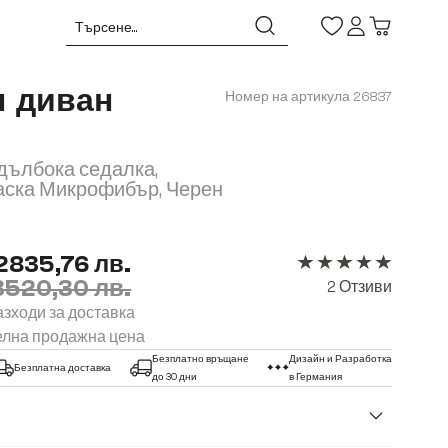
н диван
Номер на артикула
26837
 дълбока седалка,
аска Микрофибър, Черен
2835,76 лв.
3520,30 лв.
Средна оценка за 5 
2 Отзиви
зходи за доставка
елна продажна цена
Безплатно връщане
Дизайн и Разработка
Безплатна доставка
до 30 дни
в Германия