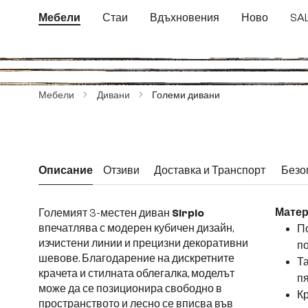
еминете към основното съдържание
Преминете към търсенето
Преминете към основната навигация
Мебели
Стаи
Вдъхновения
Ново
SA
Пропуснете галерия с изображения
Мебели
Дивани
Големи дивани
Описание
Отзиви
Доставка и Транспорт
Безо
Големият 3-местен диван
Sirpio
Матер
впечатлява с модерен кубичен дизайн,
П
изчистени линии и прецизни декоративни
п
шевове. Благодарение на дискретните
Та
крачета и стилната облегалка, моделът
п
може да се позиционира свободно в
Кр
пространството и лесно се вписва във