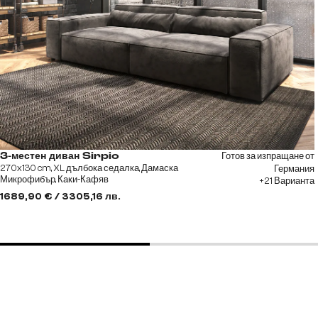
Готов за изпращане от
3-местен диван Sirpio
270x130 cm, XL дълбока седалка, Дамаска
Германия
Микрофибър, Каки-Кафяв
+21 Варианта
1689,90 € / 3305,16 лв.