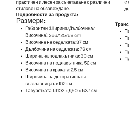
е 
практичен и лесен за съчетаване с различни
стилове на обзавеждане.
де
Подробности за продукта:
Размери:
Транс
Габаритни (Ширина/Дълбочина/
Па
Височина): 266/125/68 cm
Па
Височина на седалката: 37 см
Па
Дълбочина на седалката: 78 см
Па
Ширина на подлакътника: 30 см
Па
Височина на подлакътника: 52 см
Височина на краката: 2,5 см
Широчина на декоративната
възглавницата: 102 см
Табуретката: Ш102 x Д50 x В37 см