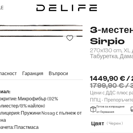
LE
3-месте
Sirpio
270x130 cm, XL
Табуретка, Дам
пасност
Гаранция
Въпроси
1449,90 € / 
1799,90 € / 
иал:
Цени с ДДС плюс ра
окритие: Микрофибър (92%
ППЦ - Препоръчит
олиестер/8% найлон)
Готов за изпращане
от Германия
пицерия: Пружини Nosag с пълнеж от
яна
Цвят
( Черен )
ачета: Пластмаса