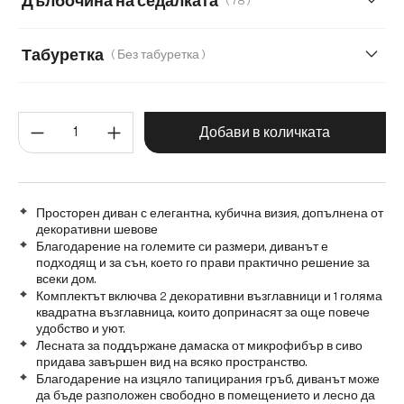
Дълбочина на седалката
( 78 )
Плюшен кордурой
78
50
Табуретка
( Без табуретка )
Без табуретка
С табуретка
Количество на продукта: Въве
Добави в количката
Просторен диван с елегантна, кубична визия, допълнена от
декоративни шевове
Благодарение на големите си размери, диванът е
подходящ и за сън, което го прави практично решение за
всеки дом.
Комплектът включва 2 декоративни възглавници и 1 голяма
квадратна възглавница, които допринасят за още повече
удобство и уют.
Лесната за поддържане дамаска от микрофибър в сиво
придава завършен вид на всяко пространство.
Благодарение на изцяло тапицирания гръб, диванът може
да бъде разположен свободно в помещението и лесно да