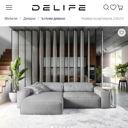
Преминете към основното съдържание
Мебели
Дивани
Ъглови дивани
Номер на артикула 26826
Пропуснете галерия с изображения