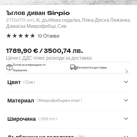
Ъглов диван Sirpio
270x170 cm, XL дълбока седалка, Лява/Дясна Лежанка,
Дамаска Микрофибър, Сив
19 Отзиви
Средна оценка за 5 от 5 звезди
1789,90 € / 3500,74 лв.
Цени с ДДС плюс разходи за доставка
Готов за изпращане от
Безплатна доставка
Германия
Цвят
( Сив )
Материал
( Микрофибърен плат )
Микрофибърен плат
Букле
Широчина
( 266 cm )
Имитация на кожа
Кордурой
266 cm
233 cm
370 cm