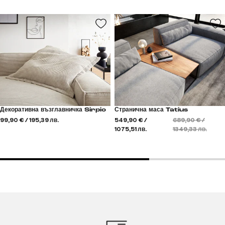
Декоративна възглавничка Sirpio
Странична маса Tatius
99,90 € / 195,39 лв.
549,90 € /
689,90 € /
1075,51 лв.
1349,33 лв.