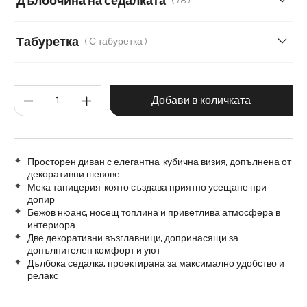
Дълбочина на седалката
( 78 )
78
50
Табуретка
( С табуретка )
Без табуретка
С табуретка
Количество на продукта: Въве
Добави в количката
Просторен диван с елегантна, кубична визия, допълнена от
декоративни шевове
Мека тапицерия, която създава приятно усещане при
допир
Бежов нюанс, носещ топлина и приветлива атмосфера в
интериора
Две декоративни възглавници, допринасящи за
допълнителен комфорт и уют
Дълбока седалка, проектирана за максимално удобство и
релакс