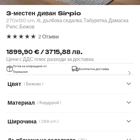
3-местен диван Sirpio
270x130 cm, XL дълбока седалка, Табуретка, Дамаска
Рипс, Бежов
2 Отзиви
Средна оценка за 5 от 5 звезди
1899,90 € / 3715,88 лв.
Цени с ДДС плюс разходи за доставка
Готов за изпращане от
Безплатна доставка
Германия
Цвят
( Бежово )
Материал
( Кордурой )
Кордурой
Букле
Имитация на кожа
Широчина
( 266 cm )
Микрофибърен плат
266 cm
233 cm