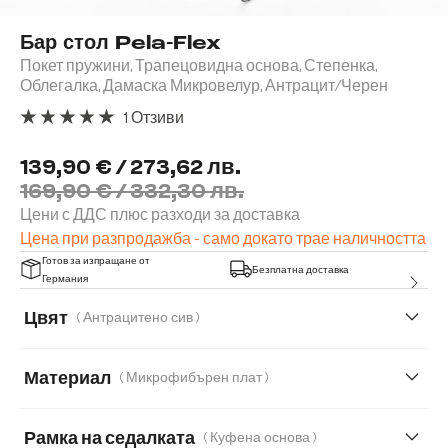
Бар стол Pela-Flex
Покет пружини, Трапецовидна основа, Степенка,
Облегалка, Дамаска Микровелур, Антрацит/Черен
1 Отзиви
Средна оценка за 5 от 5 звезди
139,90 € / 273,62 лв.
169,90 € / 332,30 лв.
Цени с ДДС плюс разходи за доставка
Цена при разпродажба - само докато трае наличността
Готов за изпращане от
Безплатна доставка
Германия
Цвят
( Антрацитено сив )
Материал
( Микрофибърен плат )
Микрофибърен плат
Естествена кожа
Рамка на седалката
( Куфена основа )