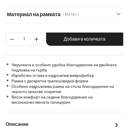
Кадифе
Материал на рамката
( Метал )
Матирана неръждаема стомана
Метал
Количество на продукта: Въве
Добави в количката
Черупката е особено удобна благодарение на двойната
подложка на гърба
Изработен от мек и издръжлив микрофибър
Рамка с дискретна трапецовидна форма
Особено издръжлива рамка на стола благодарение на
черното прахово покритие
Висок комфорт на седене благодарение на
висококачествената тапицерия
Описание