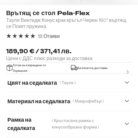
Врътящ се стол Pela-Flex
Таупе Винтидж Конус крак кръгъл Черен 180° въртящ
се Покет пружина
13 Отзиви
Средна оценка за 5 от 5 звезди
189,90 € / 371,41 лв.
Цени с ДДС плюс разходи за доставка
Готов за изпращане от
Безплатна доставка
Германия
Цвят на седалката
( Таупе )
Материал на седалката
( Микрофибър )
Микрофибър
Естествена кожа
Рамка на
( Кръстосана рамка с
Мека тъкана материя
Меко букле
конусообразна форма )
седалката