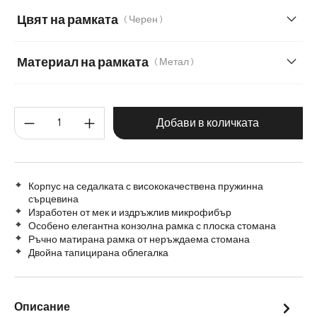
Мек текстилен плат с текстура
Цвят на рамката
( Черен )
Материал на рамката
( Метал )
Метал
Графитена неръждаема стомана
Количество на продукта: Въве
Дъб
Дърво
Добави в количката
Матирана неръждаема стомана
Корпус на седалката с висококачествена пружинна
сърцевина
Изработен от мек и издръжлив микрофибър
Особено елегантна конзолна рамка с плоска стомана
Ръчно матирана рамка от неръждаема стомана
Двойна тапицирана облегалка
Описание