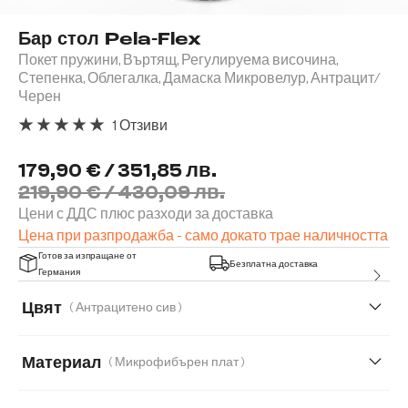
Бар стол Pela-Flex
Покет пружини, Въртящ, Регулируема височина,
Степенка, Облегалка, Дамаска Микровелур, Антрацит/
Черен
1 Отзиви
Средна оценка за 5 от 5 звезди
179,90 € / 351,85 лв.
219,90 € / 430,09 лв.
Цени с ДДС плюс разходи за доставка
Цена при разпродажба - само докато трае наличността
Готов за изпращане от
Безплатна доставка
Германия
Цвят
( Антрацитено сив )
Материал
( Микрофибърен плат )
Микрофибърен плат
Естествена кожа