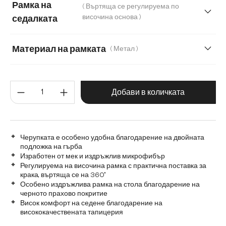
Рамка на
( Въртяща се регулируема по
Кадифе
височина основа )
седалката
Материал на рамката
( Метал )
Матирана неръждаема стомана
Метал
Количество на продукта: Въве
Добави в количката
Черупката е особено удобна благодарение на двойната
подложка на гърба
Изработен от мек и издръжлив микрофибър
Регулируема на височина рамка с практична поставка за
крака, въртяща се на 360°
Особено издръжлива рамка на стола благодарение на
черното прахово покритие
Висок комфорт на седене благодарение на
висококачествената тапицерия