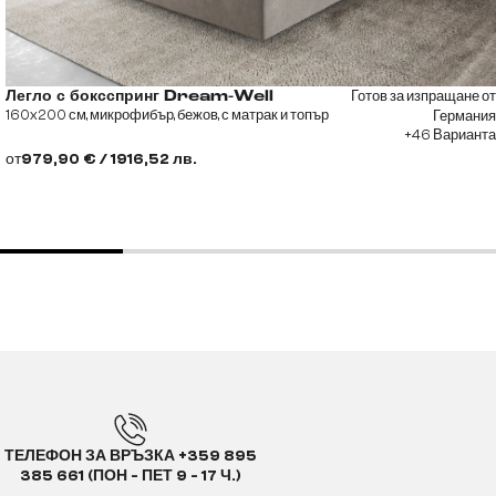
Готов за изпращане от
Легло с боксспринг Dream-Well
160x200 см, микрофибър, бежов, с матрак и топър
Германия
+46 Варианта
от
979,90 € / 1916,52 лв.
ТЕЛЕФОН ЗА ВРЪЗКА +359 895
385 661 (ПОН - ПЕТ 9 - 17 Ч.)