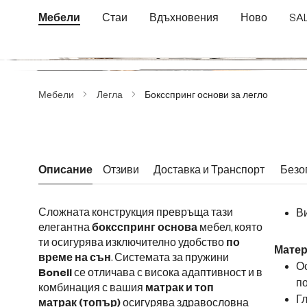
еминете към основното съдържание
Преминете към търсенето
Преминете към основната навигация
Мебели
Стаи
Вдъхновения
Ново
SA
Пропуснете галерия с изображения
Мебели
Легла
Боксспринг основи за легло
Описание
Отзиви
Доставка и Транспорт
Безо
Сложната конструкция превръща тази
елегантна
боксспринг основа
мебел, която
ти осигурява изключително удобство
по
Матер
време на сън
.
Системата за пружини
Ос
Bonell
се отличава с висока адаптивност и в
по
комбинация с вашия
матрак и топ
Г
матрак (топър)
осигурява здравословна