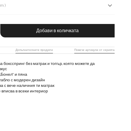
( 160 cm )
m
200 cm
120 cm
140 cm
чество на продукта: Въведете желаната с
Добави в количката
Допълнителните продукти
Повече артикули от серията
а боксспринг без матрак и топър, която можете да
вкус
„Бонел“ и пяна
табло с модерен дизайн
а с вече наличния ти матрак
 вписва в всеки интериор