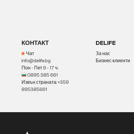
КОНТАКТ
DELIFE
Чат
За нас
info@delife.bg
Бизнес клиенти
Пон - Пет 9 - 17 ч.
0895 385 661
Извън страната: +359
895385661