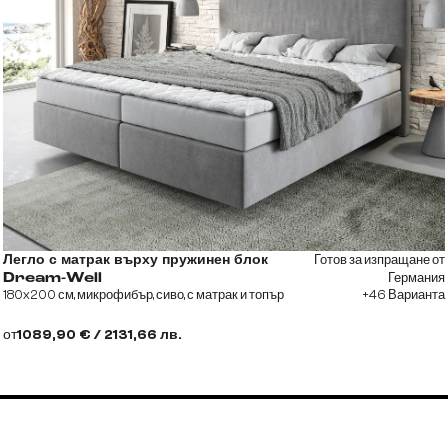
Готов за изпращане от
Легло с матрак върху пружинен блок
Германия
Dream-Well
180x200 см, микрофибър, сиво, с матрак и топър
+46 Варианта
от
1089,90 € / 2131,66 лв.