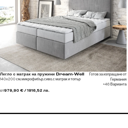
Готов за изпращане от
Легло с матрак на пружини Dream-Well
140x200 см, микрофибър, сиво, с матрак и топър
Германия
+46 Варианта
от
979,90 € / 1916,52 лв.