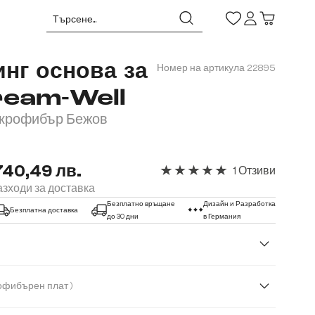
нг основа за
Номер на артикула
22895
ream-Well
икрофибър Бежов
740,49 лв.
1 Отзиви
Средна оценка за 5 от 5 звез
зходи за доставка
Безплатно връщане
Дизайн и Разработка
Безплатна доставка
до 30 дни
в Германия
( Микрофибърен плат )
лат
Букле
Плюшен кордурой