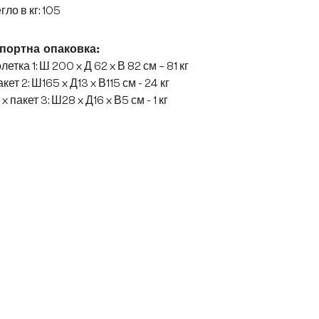
гло в кг: 105
портна опаковка:
летка 1: Ш 200 x Д 62 x В 82 см – 81 кг
кет 2: Ш165 x Д13 x В115 см - 24 кг
 x пакет 3: Ш28 x Д16 x В5 см - 1 кг