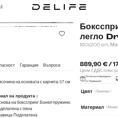
LE
Боксспри
легло D
160x200 cm, М
889,90 € / 1
пасност
Гаранция
Въпроси
Цени с ДДС плюс ра
Готов за изпращане
Височина на основата с карчета: 37 см
от Германия
Цвят
( Бежово )
иал на продукта :
нова на боксспринг: Бонел пружини,
Материал
дплатена с пяна
лавица: Подплатена
Микрофибърен п