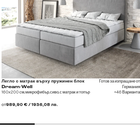
Готов за изпращане от
Легло с матрак върху пружинен блок
Германия
Dream-Well
160x200 см, микрофибър, сиво, с матрак и топър
+46 Варианта
от
989,90 € / 1936,08 лв.