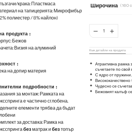
ъзгачи/крака: Пластмаса
Широчина
атериал на тапицерията: Микрофибър
160 cm
180 c
2% полиестер / 8% найлон)
Коли
на продукта :
рпус: Бежов
ачета: Визия на алуминий
Към детайли на продукта
хност :
Атрактивна рамка з
съчетаете по свой 
ека на допир материя
С ядро от пружини 
Висококачествено 
Чудесно се съчетав
нителни подробности :
Бежовият калъф се
азания за монтаж: Рамката на
ксспринга е частично сглобена,
делните елементи трябва да бъдат
глобени
мплект за доставка: Рамка на
оксспринга
без
матрак и
без
топър