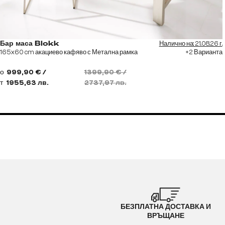
Налично на: 21.08.26 г.
Бар маса Blokk
165x60 cm акациево кафяво с Метална рамка
+2 Варианта
о
999,90 € /
1399,90 € /
т
1955,63 лв.
2737,97 лв.
БЕЗПЛАТНА ДОСТАВКА И
ВРЪЩАНЕ