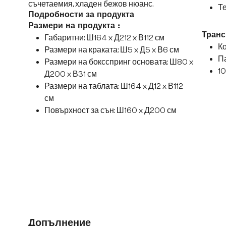
съчетаемия, хладен бежов нюанс.
Те
Подробности за продукта
Размери на продукта :
Транс
Габаритни: Ш164 x Д212 x В112 см
Ко
Размери на краката: Ш5 x Д5 x В6 см
Па
Размери на боксспринг основата: Ш80 x
10
Д200 x В31 см
Размери на таблата: Ш164 x Д12 x В112
см
Повърхност за сън: Ш160 x Д200 см
Допълнение