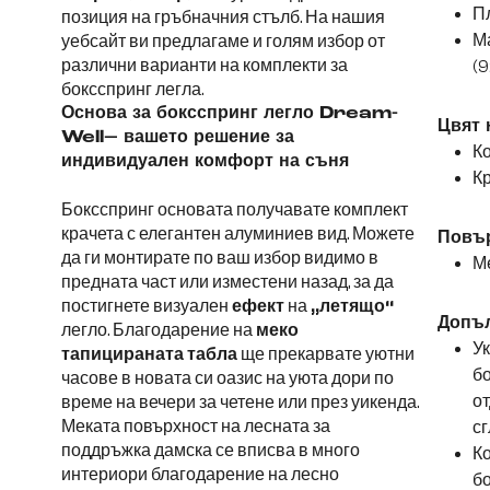
Пл
позиция на гръбначния стълб. На нашия
М
уебсайт ви предлагаме и голям избор от
различни варианти на комплекти за
(9
боксспринг легла.
Основа за боксспринг легло Dream-
Цвят 
Well– вашето решение за
Ко
индивидуален комфорт на съня
Кр
Боксспринг основата получавате комплект
крачета с елегантен алуминиев вид. Можете
Повър
да ги монтирате по ваш избор видимо в
М
предната част или изместени назад, за да
постигнете визуален
ефект
на
„летящо“
Допъл
легло. Благодарение на
меко
Ук
тапицираната табла
ще прекарвате уютни
бо
часове в новата си оазис на уюта дори по
от
време на вечери за четене или през уикенда.
Меката повърхност на лесната за
с
поддръжка дамска се вписва в много
Ко
интериори благодарение на лесно
б