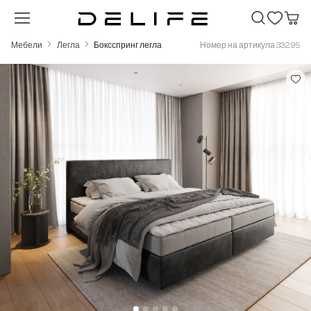
Преминете към основното съдържание
Мебели
Легла
Боксспринг легла
Номер на артикула 33295
Пропуснете галерия с изображения