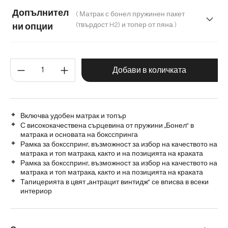
180 cm
200 cm
120 cm
140 cm
Допълнител
( Матрак с бонел пружинен пакет
160 cm
(твърдост H2) и топер от пяна )
ни опции
Матрак с бонел пружинен пакет (твърдост H2) и топер от
Количество на продукта: Въве
Матрак с покет пружини H2/H3 и топер от мемори пяна
Добави в количката
Включва удобен матрак и топър
С висококачествена сърцевина от пружини „Бонел“ в
матрака и основата на боксспринга
Рамка за боксспринг, възможност за избор на качеството на
матрака и топ матрака, както и на позицията на краката
Рамка за боксспринг, възможност за избор на качеството на
матрака и топ матрака, както и на позицията на краката
Тапицерията в цвят „антрацит винтидж“ се вписва в всеки
интериор