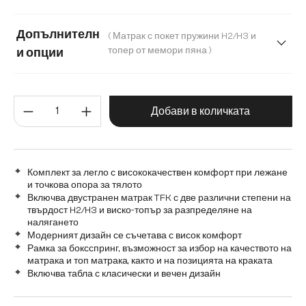
Плюшен кордурой
120 cm
140 cm
160 cm
180 cm
Допълнителн
( Матрак с покет пружини H2/H3 и
200 cm
топер от мемори пяна )
и опции
Матрак с бонел пружинен пакет (твърдост H2) и топер от
Количество на продукта: Въве
Матрак с покет пружини H2/H3 и топер от мемори пяна
Добави в количката
Комплект за легло с висококачествен комфорт при лежане
и точкова опора за тялото
Включва двустранен матрак TFK с две различни степени на
твърдост H2/H3 и виско-топър за разпределяне на
налягането
Модерният дизайн се съчетава с висок комфорт
Рамка за боксспринг, възможност за избор на качеството на
матрака и топ матрака, както и на позицията на краката
Включва табла с класически и вечен дизайн