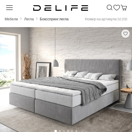
Преминете към основното съдържание
Мебели
Легла
Боксспринг легла
Номер на артикула 32255
Пропуснете галерия с изображения