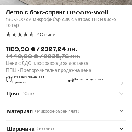
Легло с бокс-спринг Dream-Well
180x200 см, микрофибър, сив, с матрак TFK и виско
топър
2 Отзиви
Средна оценка за 4.5 от 5 звезди
1189,90 € / 2327,24 лв.
1449,90 € / 2835,76 лв.
Цени с ДДС плюс разходи за доставка
ППЦ - Препоръчителна продажна цена
Готов за изпращане от
Безплатна доставка
Германия
Цвят
( Сив )
Материал
( Микрофибърен плат )
Микрофибърен плат
Букле
Кордурой
Широчина
( 180 cm )