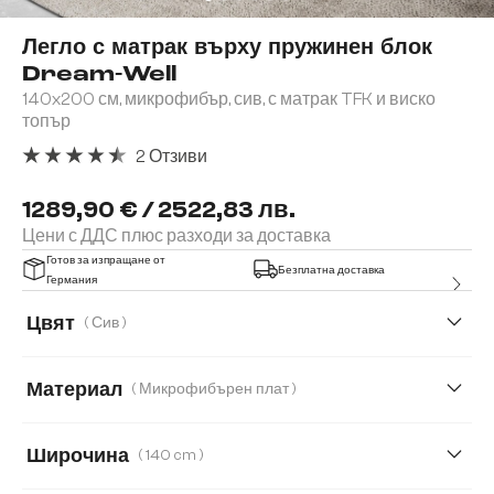
Легло с матрак върху пружинен блок
Dream-Well
140x200 см, микрофибър, сив, с матрак TFK и виско
топър
2 Отзиви
Средна оценка за 4.5 от 5 звезди
1289,90 € / 2522,83 лв.
Цени с ДДС плюс разходи за доставка
Готов за изпращане от
Безплатна доставка
Германия
Цвят
( Сив )
Материал
( Микрофибърен плат )
Микрофибърен плат
Букле
Кордурой
Широчина
( 140 cm )
Плюшен кордурой