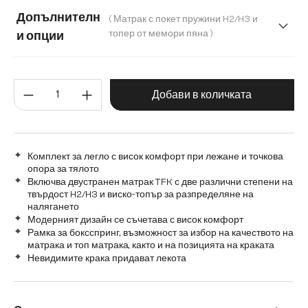
120 cm
140 cm
160 cm
180 cm
Допълнителн
( Матрак с покет пружини H2/H3 и
200 cm
топер от мемори пяна )
и опции
Матрак с бонел пружинен пакет (твърдост H2) и топер от
Количество на продукта: Въве
Матрак с покет пружини H2/H3 и топер от мемори пяна
Добави в количката
Комплект за легло с висок комфорт при лежане и точкова
опора за тялото
Включва двустранен матрак TFK с две различни степени на
твърдост H2/H3 и виско-топър за разпределяне на
налягането
Модерният дизайн се съчетава с висок комфорт
Рамка за боксспринг, възможност за избор на качеството на
матрака и топ матрака, както и на позицията на краката
Невидимите крака придават лекота