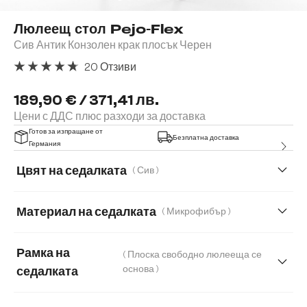
Люлеещ стол Pejo-Flex
Сив Антик Конзолен крак плосък Черен
20 Отзиви
Средна оценка за 4.85 от 5 звезди
189,90 € / 371,41 лв.
Цени с ДДС плюс разходи за доставка
Готов за изпращане от
Безплатна доставка
Германия
Цвят на седалката
( Сив )
Материал на седалката
( Микрофибър )
Мек текстилен плат с текстура
Микрофибър
Рамка на
( Плоска свободно люлееща се
Плюш
Букле
Естествена кожа
Корд
основа )
седалката
Мека плюшена материя
Мека тъкана материя