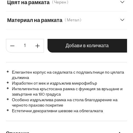
Цвят на рамката
( Черен )
Меко букле
Микрофибър/Букле
Материал на рамката
( Метал )
Микрофибър/букле, микрофибър
Плюш
Метал
Графитена неръждаема стомана
Шенил
Количество на продукта: Въве
Дъб
Дърво
Добави в количката
Матирана неръждаема стомана
Елегантен корпус на седалката с подлакътници по цялата
дължина
Изработен от мек и издръжлив микрофибър
Интелигентна кръстосана рамка с функция за връщане и
завъртане на 180 градуса
Особено издръжлива рамка на стола благодарение на
черното прахово покритие
Естетични декоративни шевове на облегалката