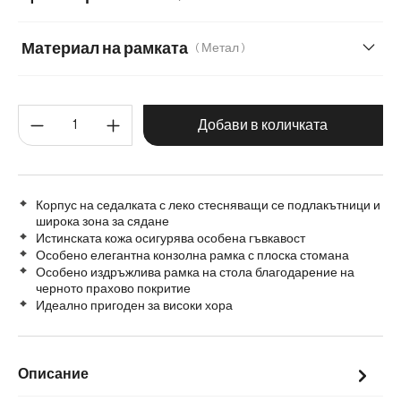
Микрофибър
Микрофибър/Букле
Плюш
Материал на рамката
( Метал )
Шенил
Метал
Графитена неръждаема стомана
Количество на продукта: Въве
Дърво
Матирана неръждаема стомана
Добави в количката
Корпус на седалката с леко стесняващи се подлакътници и
широка зона за сядане
Истинската кожа осигурява особена гъвкавост
Особено елегантна конзолна рамка с плоска стомана
Особено издръжлива рамка на стола благодарение на
черното прахово покритие
Идеално пригоден за високи хора
Описание