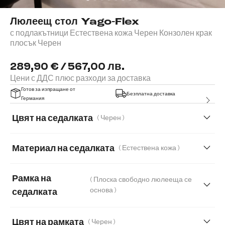
Люлеещ стол Yago-Flex
с подлакътници Естествена кожа Черен Конзолен крак
плосък Черен
289,90 € / 567,00 лв.
Цени с ДДС плюс разходи за доставка
Готов за изпращане от
Безплатна доставка
Германия
Цвят на седалката
( Черен )
Материал на седалката
( Естествена кожа )
Естествена кожа
Букле
Рамка на
( Плоска свободно люлееща се
Мека плюшена материя
Мека тъкана материя
основа )
седалката
Меко букле
Мек текстилен плат с текстура
Цвят на рамката
( Черен )