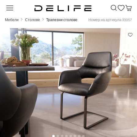
Преминете към основното съдържание
Мебели
Столове
Трапезни столове
Номер на артикула 33957
Пропуснете галерия с изображения