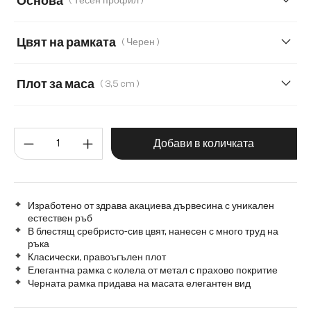
Основа
( Тесен профил )
200 cm
220 cm
240 cm
280 cm
Цвят на рамката
( Черен )
300 cm
Transparent
Плот за маса
( 3,5 cm )
3,5 cm
5,5 cm
2,5 cm
Количество на продукта: Въве
Добави в количката
Изработено от здрава акациева дървесина с уникален
естествен ръб
В блестящ сребристо-сив цвят, нанесен с много труд на
ръка
Класически, правоъгълен плот
Елегантна рамка с колела от метал с прахово покритие
Черната рамка придава на масата елегантен вид