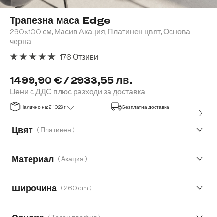
Трапезна маса Edge
260x100 см, Масив Акация, Платинен цвят, Основа
черна
176 Отзиви
Средна оценка за 4.91 от 5 звезди
1499,90 € / 2933,55 лв.
Цени с ДДС плюс разходи за доставка
Налично на: 21.10.26 г.
Безплатна доставка
Цвят
( Платинен )
Материал
( Акация )
Акация
Дъб
Широчина
( 260 cm )
260 cm
140 cm
160 cm
180 cm