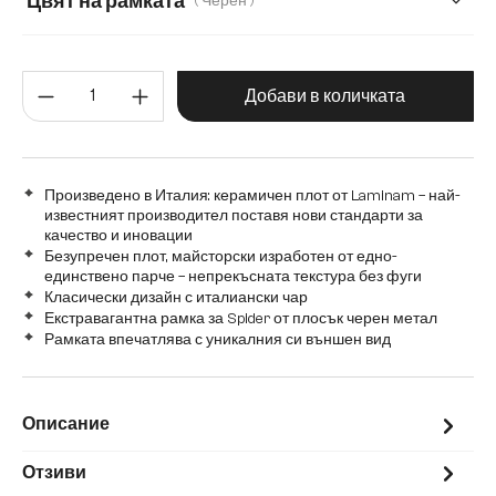
Цвят на рамката
( Черен )
Количество на продукта: Въве
Добави в количката
Произведено в Италия: керамичен плот от Laminam – най-
известният производител поставя нови стандарти за
качество и иновации
Безупречен плот, майсторски изработен от едно-
единствено парче – непрекъсната текстура без фуги
Класически дизайн с италиански чар
Екстравагантна рамка за Spider от плосък черен метал
Рамката впечатлява с уникалния си външен вид
Описание
Отзиви