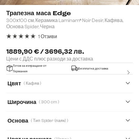
Трапезна маса Edge
300х100 см, Керамика Laminam® Noir Desir, Кафява,
Основа Spider, Черна
1 Отзиви
Средна оценка за 5 от 5 звезди
1889,90 € / 3696,32 лв.
Цени с ДДС плюс разходи за доставка
Готов за изпращане от
Безплатна доставка
Германия
Цвят
( Кафяв )
Широчина
( 300 cm )
200 cm
300 cm
Основа
( Тип Spider (паяк) )