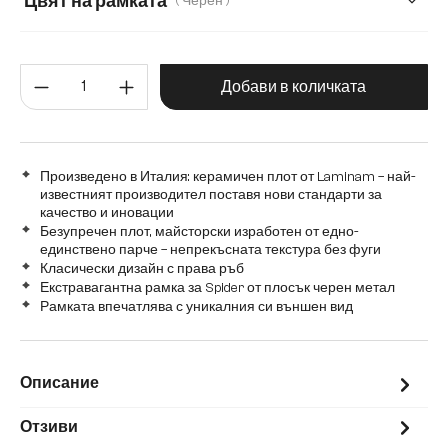
Цвят на рамката
( Черен )
Количество на продукта: Въве
Добави в количката
Произведено в Италия: керамичен плот от Laminam – най-
известният производител поставя нови стандарти за
качество и иновации
Безупречен плот, майсторски изработен от едно-
единствено парче – непрекъсната текстура без фуги
Класически дизайн с права ръб
Екстравагантна рамка за Spider от плосък черен метал
Рамката впечатлява с уникалния си външен вид
Описание
Отзиви