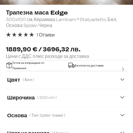
Трапезна маса Edge
300x100 см, Керамика Laminam ® Statuarietto, Бял,
Основа Spider, Черна
1 Отзиви
Средна оценка за 5 от 5 звезди
1889,90 € / 3696,32 лв.
Цени с ДДС плюс разходи за доставка
Готов за изпращане от
Безплатна доставка
Германия
Цвят
( Бял )
Широчина
( 300 cm )
200 cm
300 cm
Основа
( Тип Spider (паяк) )