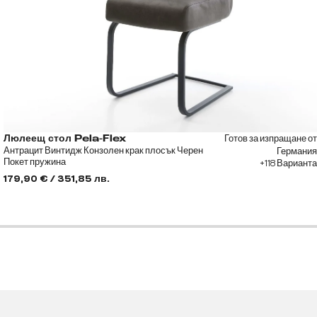
Готов за изпращане от
Люлеещ стол Pela-Flex
Антрацит Винтидж Конзолен крак плосък Черен
Германия
Покет пружина
+118 Варианта
179,90 € / 351,85 лв.