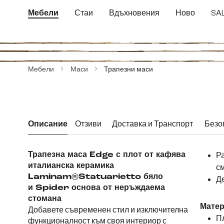
еминете към основното съдържание
Преминете към търсенето
Преминете към основната навигация
Мебели
Стаи
Вдъхновения
Ново
SA
Пропуснете галерия с изображения
Мебели
Маси
Трапезни маси
Описание
Отзиви
Доставка и Транспорт
Безо
Трапезна маса Edge с плот от кафява
Ра
италианска керамика
с
Laminam®
Statuarietto бяло
Де
и Spider основа от неръждаема
стомана
Мате
Добавете съвременен стил и изключителна
Пл
функционалност към своя интериор с