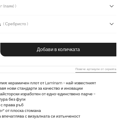
cm
( Тип Spider (паяк) )
а
( Сребристо )
чество на продукта: Въведете желаната с
Добави в количката
Повече артикули от серията
лия: керамичен плот от Laminam – най-известният
авя нови стандарти за качество и иновации
майсторски изработен от едно-единствено парче –
тура без фуги
 с права ръб
er“ от плоска стомана
 впечатлява с визуалната си изтънченост