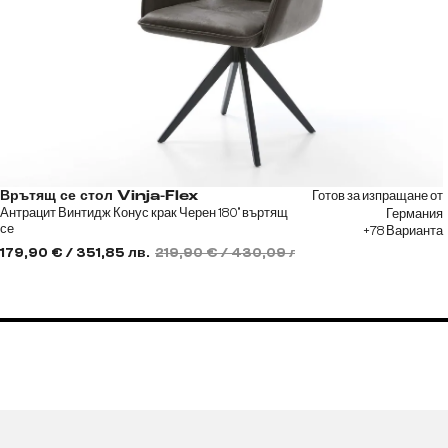
Готов за изпращане от
Врътящ се стол Vinja-Flex
Антрацит Винтидж Конус крак Черен 180° въртящ
Германия
се
+78 Варианта
179,90 € / 351,85 лв.
219,90 € / 430,09 лв.