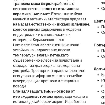
за
трапезна маса Edge
, изработена с
О
висококачествен
плот от италианска
керамика Laminam®
. Елегантните бели
нюанси и автентичната текстура придават
Цвят 
на масата естествено и изискано излъчване,
Пл
което се вписва хармонично в модерни,
О
индустриални и минималистични
интериори. Керамичният плот
Laminam®
Statuarietto
е изключително
Повър
устойчив на надраскване, високи
Пл
температури, влага и петна, като
О
същевременно е лесен за почистване и
създаден за дългогодишна ежедневна
Допъл
употреба. Просторният правоъгълен плот
Кр
осигурява комфортно място за семейни
Ра
вечери, срещи с приятели и специални
ст
поводи.
Впечатляващата
Spider основа от
Съ
неръждаема стомана
превръща масата в
сг
истински дизайнерски акцент. Изработена
м