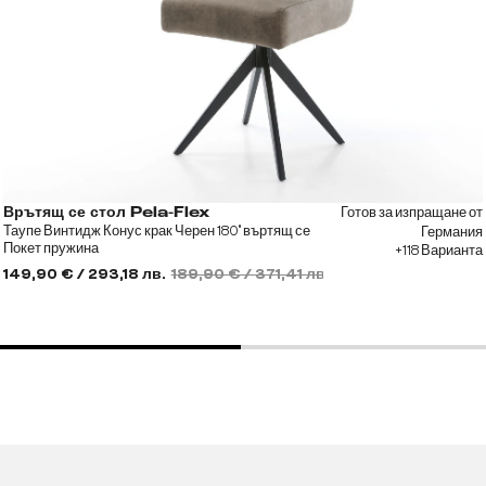
Готов за изпращане от
Врътящ се стол Pela-Flex
Таупе Винтидж Конус крак Черен 180° въртящ се
Германия
Покет пружина
+118 Варианта
149,90 € / 293,18 лв.
189,90 € / 371,41 лв.