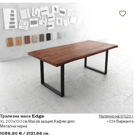
Налично на: 6.11.26 г.
Трапезна маса Edge
XL 200x100 см, Масив акация, Кафяв цвят,
+234 Варианта
Метална черна
1089,90 € / 2131,66 лв.