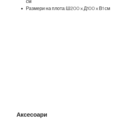
см
Размери на плота: Ш200 x Д100 x В1 см
Аксесоари