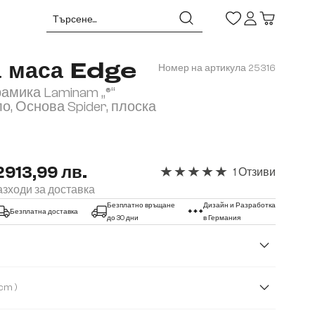
а маса Edge
Номер на артикула
25316
рамика Laminam „®“
ло, Основа Spider, плоска
2913,99 лв.
1 Отзиви
Средна оценка за 5 от 5 звез
зходи за доставка
Безплатно връщане
Дизайн и Разработка
Безплатна доставка
до 30 дни
в Германия
( 200 cm )