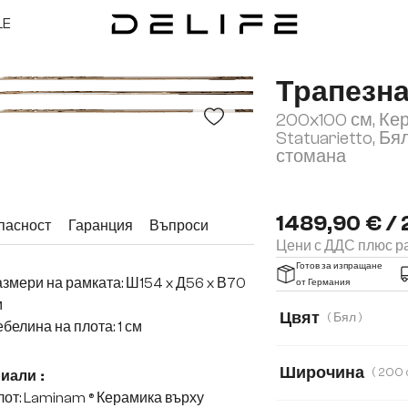
LE
Трапезн
200x100 см, Ке
Statuarietto, Бя
стомана
1489,90 € / 
пасност
Гаранция
Въпроси
Цени с ДДС плюс ра
Готов за изпращане
змери на рамката: Ш154 x Д56 x В70
от Германия
м
Цвят
( Бял )
белина на плота: 1 см
Широчина
риали
:
от: Laminam ® Керамика върху