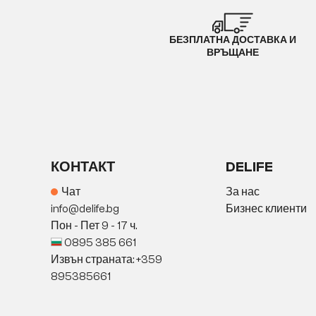
БЕЗПЛАТНА ДОСТАВКА И
ВРЪЩАНЕ
КОНТАКТ
DELIFE
Чат
За нас
info@delife.bg
Бизнес клиенти
Пон - Пет 9 - 17 ч.
0895 385 661
Извън страната: +359
895385661