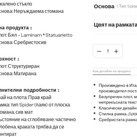
200 cm
300 
калено стъкло
Основа
снова: Неръждаема стомана
Цвят на рамкат
на продукта :
от: Бял – Laminam ® Statuarietto
снова: Сребристосив
Коли
хност :
от: Структуриран
Към детайли на продукта
снова: Матирана
Произведено в Ита
нителни подробности :
производител пост
Безупречен плот, 
ай на плота: Прав край
непрекъсната текс
мка: тип Spider (паяк) от плоска
Класически дизайн
омана, сив мат
Стилна рамка „Spid
стояние на сглобяване: частично
Сребристата рамка
лобена, краката трябва да се
онтират