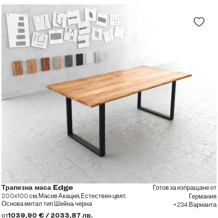
Готов за изпращане от
Трапезна маса Edge
200x100 см, Масив Акация, Естествен цвят,
Германия
Основа метал тип Шейна, черна
+234 Варианта
от
1039,90 € / 2033,87 лв.