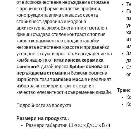
от висококачествена неръждаема стомана
Те
с прецизно оформени плоски профили,
П
конструкцията впечатлява със своята
п
стабилност, здравина и модерна
у
архитектурна визия. Елегантният метален
х
финиш създава стилен контраст с топлия
и
кафяв керамичен плот, подчертавайки
и
неговата естествена красота и придавайки
За
усещане за лукс и простор. Благодарение на
комбинацията от
италианска керамика
да
Laminam®
, дизайнерска
Spider основа от
Съ
неръждаема стомана
и безкомпромисна
оп
изработка, тази
трапезна маса
е идеалният
избор за интериори, в които се ценят
Транс
качество, елегантност и съвременен дизайн.
Ко
Ко
Подробности за продукта
Размери на продукта :
Размери габаритни: Ш200 x Д100 x В74