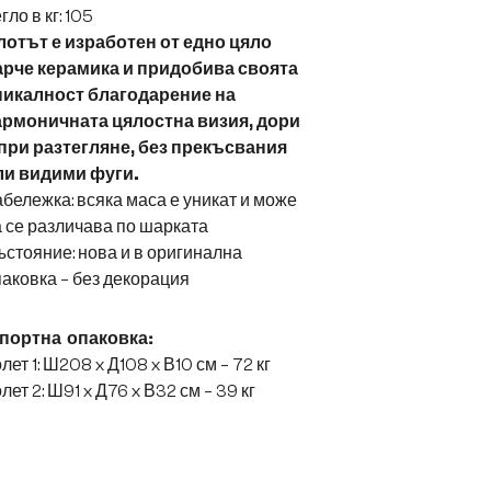
гло в кг: 105
лотът е изработен от едно цяло
арче керамика и придобива своята
никалност благодарение на
армоничната цялостна визия, дори
 при разтегляне, без прекъсвания
ли видими фуги.
бележка: всяка маса е уникат и може
 се различава по шарката
стояние: нова и в оригинална
аковка – без декорация
портна опаковка:
лет 1: Ш208 x Д108 x В10 см – 72 кг
лет 2: Ш91 x Д76 x В32 см – 39 кг