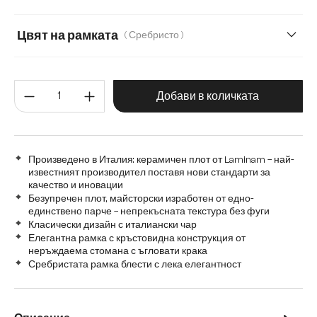
Цвят на рамката
( Сребристо )
Количество на продукта: Въве
Добави в количката
Произведено в Италия: керамичен плот от Laminam – най-
известният производител поставя нови стандарти за
качество и иновации
Безупречен плот, майсторски изработен от едно-
единствено парче – непрекъсната текстура без фуги
Класически дизайн с италиански чар
Елегантна рамка с кръстовидна конструкция от
неръждаема стомана с ъгловати крака
Сребристата рамка блести с лека елегантност