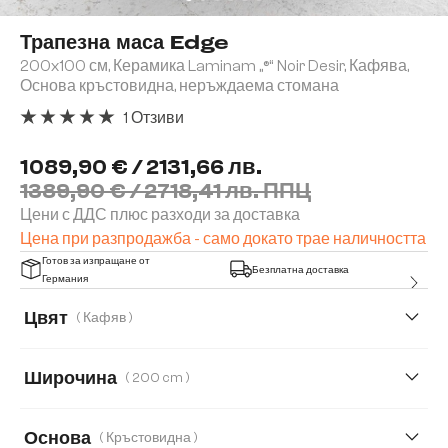
Трапезна маса Edge
200x100 см, Керамика Laminam „®“ Noir Desir, Кафява,
Основа кръстовидна, неръждаема стомана
1 Отзиви
Средна оценка за 5 от 5 звезди
1089,90 € / 2131,66 лв.
1389,90 € / 2718,41 лв. ППЦ
Цени с ДДС плюс разходи за доставка
Цена при разпродажба - само докато трае наличността
Готов за изпращане от
Безплатна доставка
Германия
Цвят
( Кафяв )
Широчина
( 200 cm )
200 cm
300 cm
Основа
( Кръстовидна )