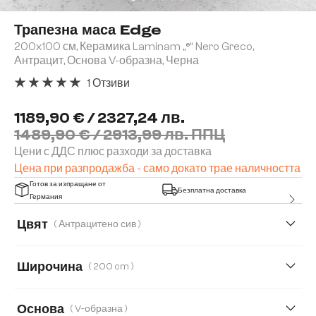
Трапезна маса Edge
200x100 см, Керамика Laminam „®“ Nero Greco,
Антрацит, Основа V-образна, Черна
1 Отзиви
Средна оценка за 5 от 5 звезди
1189,90 € / 2327,24 лв.
1489,90 € / 2913,99 лв. ППЦ
Цени с ДДС плюс разходи за доставка
Цена при разпродажба - само докато трае наличността
Готов за изпращане от
Безплатна доставка
Германия
Цвят
( Антрацитено сив )
Широчина
( 200 cm )
200 cm
300 cm
Основа
( V-образна )