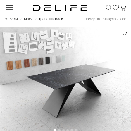
Преминете към основното съдържание
Мебели
Маси
Трапезни маси
Номер на артикула 25388
Пропуснете галерия с изображения