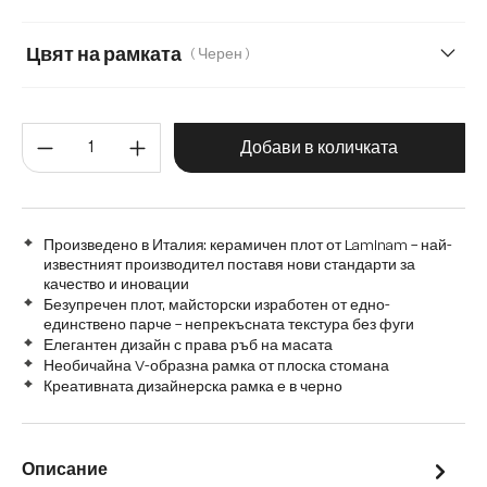
Цвят на рамката
( Черен )
Количество на продукта: Въве
Добави в количката
Произведено в Италия: керамичен плот от Laminam – най-
известният производител поставя нови стандарти за
качество и иновации
Безупречен плот, майсторски изработен от едно-
единствено парче – непрекъсната текстура без фуги
Елегантен дизайн с права ръб на масата
Необичайна V-образна рамка от плоска стомана
Креативната дизайнерска рамка е в черно
Описание