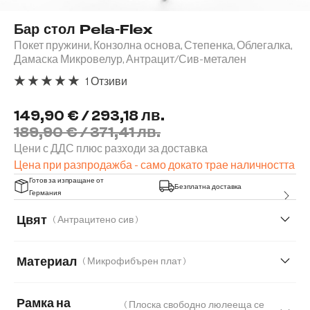
Бар стол Pela-Flex
Покет пружини, Конзолна основа, Степенка, Облегалка,
Дамаска Микровелур, Антрацит/Сив-метален
1 Отзиви
Средна оценка за 5 от 5 звезди
149,90 € / 293,18 лв.
189,90 € / 371,41 лв.
Цени с ДДС плюс разходи за доставка
Цена при разпродажба - само докато трае наличността
Готов за изпращане от
Безплатна доставка
Германия
Цвят
( Антрацитено сив )
Материал
( Микрофибърен плат )
Микрофибърен плат
Естествена кожа
Рамка на
( Плоска свободно люлееща се