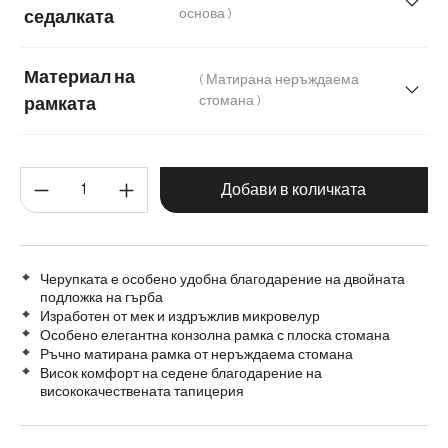
Кадифе
основа )
седалката
Материал на
( Матирана неръждаема
стомана )
рамката
Матирана неръждаема стомана
Метал
Количество на продукта: Въве
Добави в количката
Черупката е особено удобна благодарение на двойната
подложка на гърба
Изработен от мек и издръжлив микровелур
Особено елегантна конзолна рамка с плоска стомана
Ръчно матирана рамка от неръждаема стомана
Висок комфорт на седене благодарение на
висококачествената тапицерия