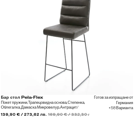
Готов за изпращане от
Бар стол Pela-Flex
Покет пружини, Трапецовидна основа, Степенка,
Германия
Облегалка, Дамаска Микровелур, Антрацит/
+58 Варианта
Черен
139,90 € / 273,62 лв.
169,90 € / 332,30 лв.