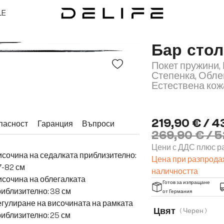
LE
Бар стол
Покет пружини,
Степенка, Обле
Естествена кож
219,90 € / 4
пасност
Гаранция
Въпроси
269,90 € / 5
Цени с ДДС плюс ра
сочина на седалката приблизително:
Цена при разпродаж
7-82 см
наличността
сочина на облегалката
Готов за изпращане
иблизително: 38 см
от Германия
гулиране на височината на рамката
Цвят
( Черен )
иблизително: 25 см