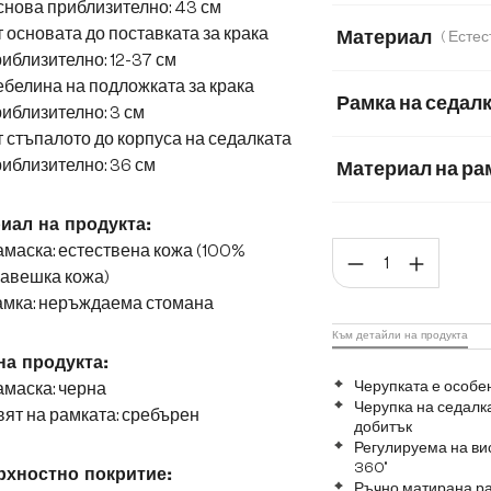
нова приблизително: 43 см
 основата до поставката за крака
Материал
иблизително: 12-37 см
Естествена кожа
белина на подложката за крака
Рамка на седал
иблизително: 3 см
 стъпалото до корпуса на седалката
иблизително: 36 см
Материал на ра
Матирана неръж
иал на продукта:
маска: естествена кожа (100%
Коли
равешка кожа)
амка: неръждаема стомана
Към детайли на продукта
на продукта:
Черупката е особе
маска: черна
Черупка на седалка
ят на рамката: сребърен
добитък
Регулируема на вис
360°
хностно покритие:
Ръчно матирана р