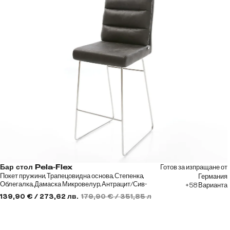
Готов за изпращане от
Бар стол Pela-Flex
Покет пружини, Трапецовидна основа, Степенка,
Германия
Облегалка, Дамаска Микровелур, Антрацит/Сив-
+58 Варианта
метален
139,90 € / 273,62 лв.
179,90 € / 351,85 лв.