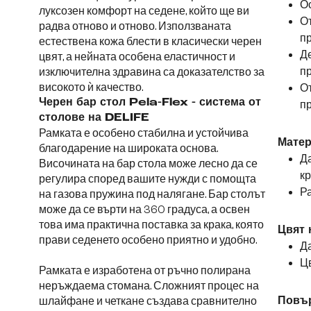
Ос
луксозен комфорт на седене, който ще ви
От
радва отново и отново. Използваната
пр
естествена кожа блести в класически черен
Де
цвят, а нейната особена еластичност и
пр
изключителна здравина са доказателство за
високото ѝ качество.
От
Черен бар стол Pela-Flex - система от
пр
столове на DELIFE
Рамката е особено стабилна и устойчива
Матер
благодарение на широката основа.
Да
Височината на бар стола може лесно да се
к
регулира според вашите нужди с помощта
Р
на газова пружина под налягане. Бар столът
може да се върти на 360 градуса, а освен
това има практична поставка за крака, която
Цвят 
прави седенето особено приятно и удобно.
Да
Цв
Рамката е изработена от ръчно полирана
неръждаема стомана. Сложният процес на
шлайфане и четкане създава сравнително
Повър