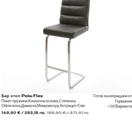
Готов за изпращане от
Бар стол Pela-Flex
Покет пружини, Конзолна основа, Степенка,
Германия
Облегалка, Дамаска Микровелур, Антрацит/Сив-
+58 Варианта
метален
149,90 € / 293,18 лв.
189,90 € / 371,41 лв.