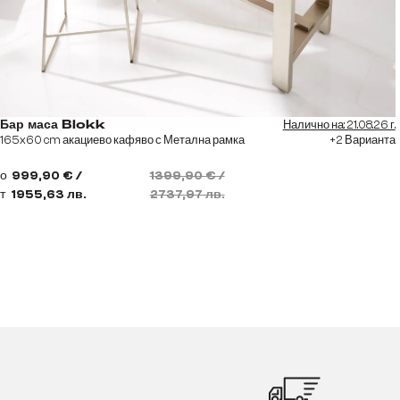
Налично на: 21.08.26 г.
Бар маса Blokk
165x60 cm акациево кафяво с Метална рамка
+2 Варианта
о
999,90 € /
1399,90 € /
т
1955,63 лв.
2737,97 лв.