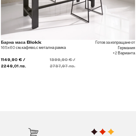
Готов за изпращане от
Барна маса Blokk
165x60 см, кафяво, с метална рамка
Германия
+2 Варианта
1149,90 € /
1399,90 € /
2249,01 лв.
2737,97 лв.