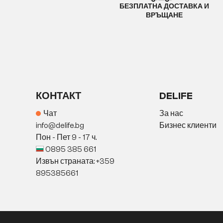
БЕЗПЛАТНА ДОСТАВКА И
ВРЪЩАНЕ
КОНТАКТ
DELIFE
Чат
За нас
info@delife.bg
Бизнес клиенти
Пон - Пет 9 - 17 ч.
0895 385 661
Извън страната: +359
895385661