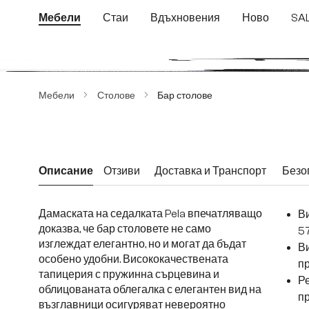
еминете към основното съдържание
Преминете към търсенето
Преминете към основната навигация
Мебели
Стаи
Вдъхновения
Ново
SA
Пропуснете галерия с изображения
Мебели
Столове
Бар столове
Описание
Отзиви
Доставка и Транспорт
Безо
Дамаската на седалката Pela впечатляващо
Ви
доказва, че бар столовете не само
5
изглеждат елегантно, но и могат да бъдат
Ви
особено удобни. Висококачествената
пр
тапицерия с пружинна сърцевина и
Ре
облицованата облегалка с елегантен вид на
пр
възглавници осигуряват невероятно