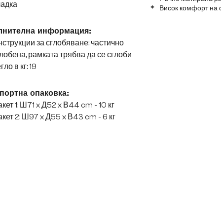
ладка
Висок комфорт на 
лнителна информация:
струкции за сглобяване: частично
лобена, рамката трябва да се сглоби
гло в кг: 19
портна опаковка:
кет 1: Ш71 x Д52 x В44 cm - 10 кг
кет 2: Ш97 x Д55 x В43 cm - 6 кг