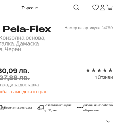
 Pela-Flex
Номер на артикула
24759
 Конзолна основа,
галка, Дамаска
а, Черен
30,09 лв.
27,88 лв.
Средна оценка за 5 
1 Отзиви
зходи за доставка
ба - само докато трае
Безплатно връщане
Дизайн и Разработка
Безплатна доставка
до 30 дни
в Германия