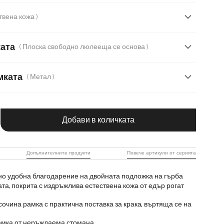
( Естествена кожа )
Кадифе
Микрофибърен плат
ката
( Плоска свободно люлееща се основа )
мката
( Метал )
даема стомана
Метал
чество на продукта: Въведете желаната с
Добави в количката
Допълнителните продукти
Повече артикули от серията
но удобна благодарение на двойната подложка на гърба
та, покрита с издръжлива естествена кожа от едър рогат
очина рамка с практична поставка за крака, въртяща се на
амка от неръждаема стомана