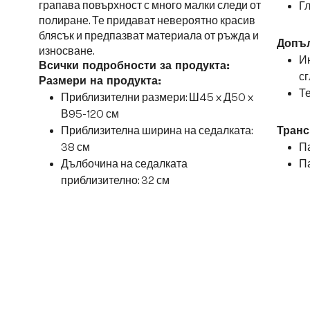
грапава повърхност с много малки следи от
Г
полиране. Те придават невероятно красив
блясък и предпазват материала от ръжда и
Допъ
износване.
Ин
Всички подробности за продукта:
сг
Размери на продукта:
Те
Приблизителни размери: Ш45 x Д50 x
В95-120 см
Приблизителна ширина на седалката:
Транс
38 см
Па
Дълбочина на седалката
Па
приблизително: 32 см