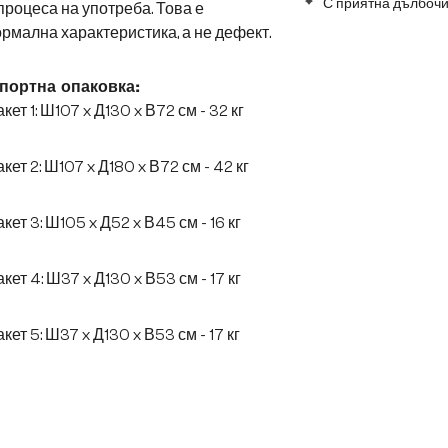
С приятна дълбочи
процеса на употреба. Това е
рмална характеристика, а не дефект.
портна опаковка:
кет 1: Ш107 x Д130 x В72 см - 32 кг
кет 2: Ш107 x Д180 x В72 см - 42 кг
кет 3: Ш105 x Д52 x В45 см - 16 кг
кет 4: Ш37 x Д130 x В53 см - 17 кг
кет 5: Ш37 x Д130 x В53 см - 17 кг