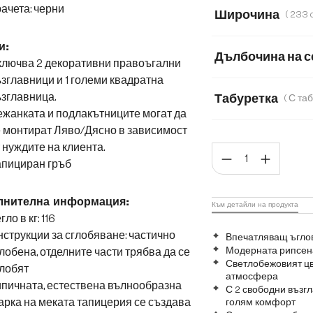
Кордурой
Бук
ачета: черни
Широчина
Плюшен кордуро
233 cm
266 
и:
Дълбочина на с
ключва 2 декоративни правоъгални
зглавници и 1 големи квадратна
50
78
зглавница.
Табуретка
жанката и подлакътниците могат да
Без табуретка
 монтират Ляво/Дясно в зависимост
 нуждите на клиента.
Коли
апициран гръб
лнителна информация:
Към детайли на продукта
гло в кг: 116
струкции за сглобяване: частично
Впечатляващ ъглов
Модерната рипсена
лобена, отделните части трябва да се
Светлобежовият цв
лобят
атмосфера
пичната, естествена вълнообразна
С 2 свободни възгл
рка на меката тапицерия се създава
голям комфорт