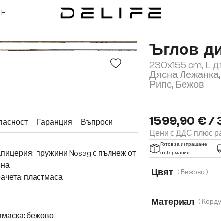
LE
Ъглов д
230x155 cm, L 
Дясна Лежанка,
Рипс, Бежов
1599,90 € / 
пасност
Гаранция
Въпроси
Цени с ДДС плюс ра
Готов за изпращане
пицерия: пружини Nosag с пълнеж от
от Германия
яна
Цвят
( Бежово )
ачета: пластмаса
Материал
амаска: бежово