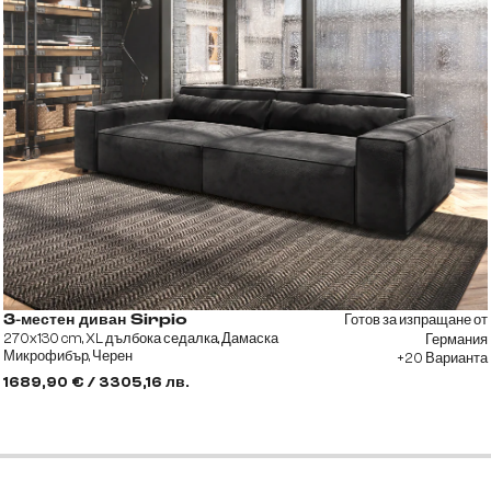
Готов за изпращане от
3-местен диван Sirpio
270x130 cm, XL дълбока седалка, Дамаска
Германия
Микрофибър, Черен
+20 Варианта
1689,90 € / 3305,16 лв.