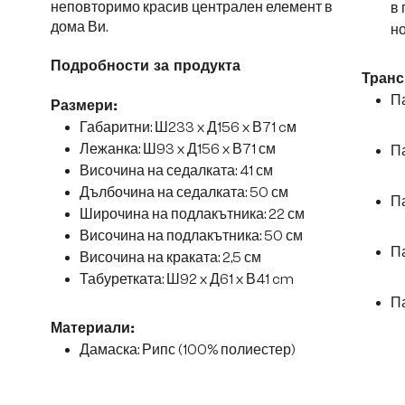
неповторимо красив централен елемент в
в 
дома Ви.
но
Подробности за продукта
Транс
Па
Размери:
Габаритни: Ш233 x Д156 x В71 cм
Лежанка: Ш93 x Д156 x В71 см
Па
Височина на седалката: 41 см
Дълбочина на седалката: 50 см
Па
Широчина на подлакътника: 22 см
Височина на подлакътника: 50 см
Па
Височина на краката: 2,5 см
Табуретката: Ш92 x Д61 x В41 cm
Па
Материали:
Дамаска: Рипс (100% полиестер)