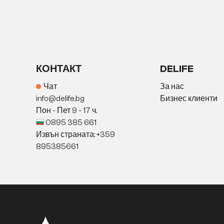
КОНТАКТ
DELIFE
Чат
За нас
info@delife.bg
Бизнес клиенти
Пон - Пет 9 - 17 ч.
0895 385 661
Извън страната: +359
895385661