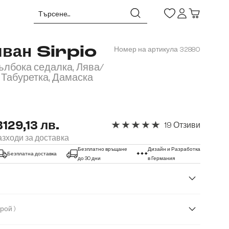
иван Sirpio
Номер на артикула
32880
дълбока седалка, Лява/
 Табуретка, Дамаска
3129,13 лв.
19 Отзиви
Средна оценка за 5 от 5 звезди
зходи за доставка
Безплатно връщане
Дизайн и Разработка
Безплатна доставка
до 30 дни
в Германия
( Кордурой )