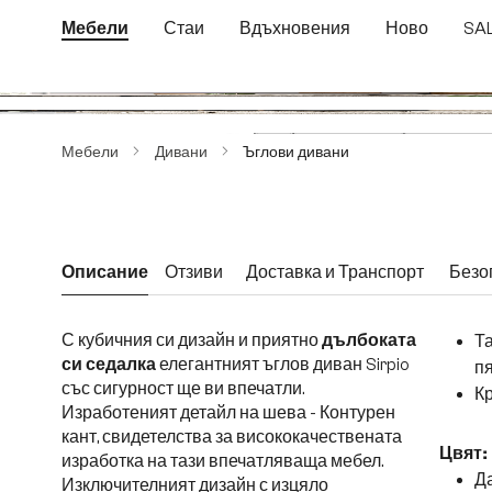
еминете към основното съдържание
Преминете към търсенето
Преминете към основната навигация
Мебели
Стаи
Вдъхновения
Ново
SA
Пропуснете галерия с изображения
Мебели
Дивани
Ъглови дивани
Описание
Отзиви
Доставка и Транспорт
Безо
С кубичния си дизайн и приятно
дълбоката
Та
си седалка
елегантният ъглов диван Sirpio
п
със сигурност ще ви впечатли.
Кр
Изработеният детайл на шева - Контурен
кант, свидетелства за висококачествената
Цвят:
изработка на тази впечатляваща мебел.
Д
Изключителният дизайн с изцяло