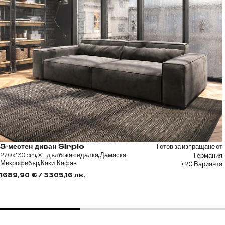
Готов за изпращане от
3-местен диван Sirpio
270x130 cm, XL дълбока седалка, Дамаска
Германия
Микрофибър, Каки-Кафяв
+20 Варианта
1689,90 € / 3305,16 лв.