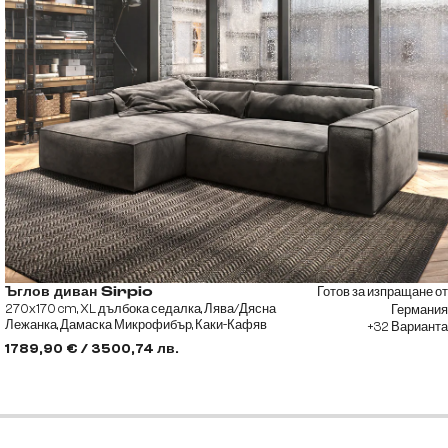
Готов за изпращане от
Ъглов диван Sirpio
270x170 cm, XL дълбока седалка, Лява/Дясна
Германия
Лежанка, Дамаска Микрофибър, Каки-Кафяв
+32 Варианта
1789,90 € / 3500,74 лв.