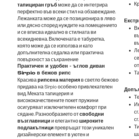
Кр
тапициран гръб
може да се интегрира
перфектно във всеки стил на обзавеждане.
Лежанката може да се позиционира в ляво
Екстр
или дясно според нуждите на помещението
В
и се вписва идеално в стилната ви
въ
всекидневна. Включената е табуретка,
въ
която може да се използва и като
Ле
допълнителна седалка или практична
се
повърхност за съхранение
от
Практичен и удобен - ъглов диван
Т
Sirpio в бежов рипс
Красива
рипсена материя
в светло бежово
придава на Sirpio особено привлекателен
Допъ
вид. Меката тапицерия и
Те
висококачествените покет пружини
Ин
осигуряват изключителен комфорт при
сг
сядане. Разнообразието от
свободни
сг
възглавници
и елегантно
широките
Ти
подлакътници
превръщат този уникален
ша
дизайнерски елемент в уютен и