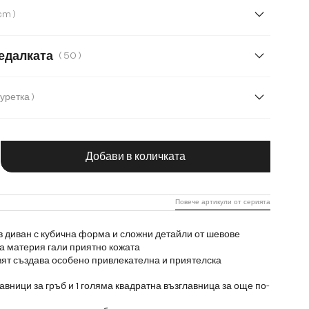
ле
Имитация на кожа
Микрофибърен плат
( 233 cm )
й
cm
370 cm
едалката
( 50 )
( С табуретка )
С табуретка
чество на продукта: Въведете желаната с
Добави в количката
Повече артикули от серията
 диван с кубична форма и сложни детайли от шевове
 материя гали приятно кожата
ят създава особено привлекателна и приятелска
авници за гръб и 1 голяма квадратна възглавница за още по-