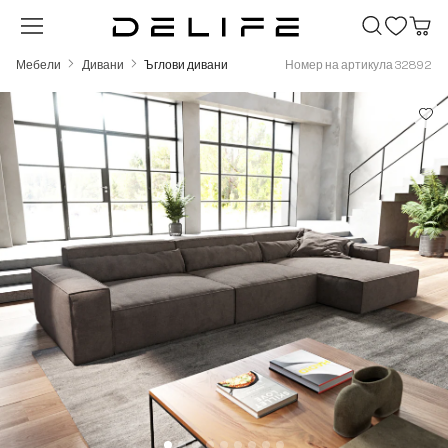
Преминете към основното съдържание
Мебели
Дивани
Ъглови дивани
Номер на артикула 32892
Пропуснете галерия с изображения