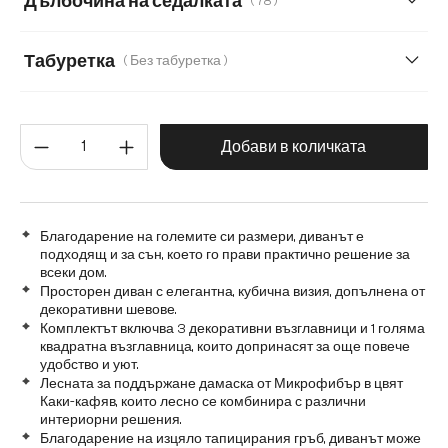
Дълбочина на седалката
( 78 )
Плюшен кордурой
78
50
Табуретка
( Без табуретка )
Без табуретка
С табуретка
Количество на продукта: Въве
Добави в количката
Благодарение на големите си размери, диванът е
подходящ и за сън, което го прави практично решение за
всеки дом.
Просторен диван с елегантна, кубична визия, допълнена от
декоративни шевове.
Комплектът включва 3 декоративни възглавници и 1 голяма
квадратна възглавница, които допринасят за още повече
удобство и уют.
Лесната за поддържане дамаска от Микрофибър в цвят
Каки-кафяв, които лесно се комбинира с различни
интериорни решения.
Благодарение на изцяло тапицирания гръб, диванът може