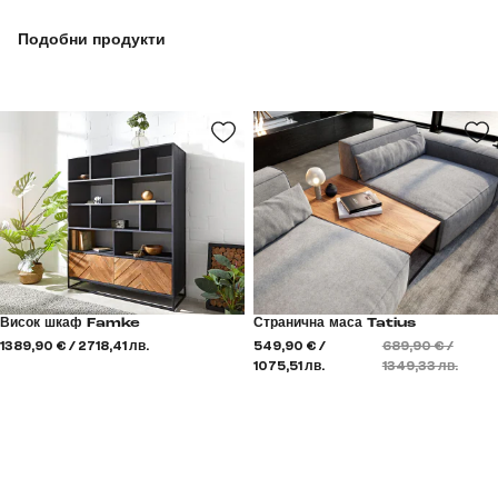
Подобни продукти
Висок шкаф Famke
Странична маса Tatius
1389,90 € / 2718,41 лв.
549,90 € /
689,90 € /
1075,51 лв.
1349,33 лв.