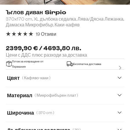
Ъглов диван Sirpio
370x170 cm, XL дълбока седалка, Лява/Дясна Лежанка,
Дамаска Микрофибър, Каки-кафяв
19 Отзиви
Средна оценка за 5 от 5 звезди
2399,90 € / 4693,80 лв.
Цени с ДДС плюс разходи за доставка
Готов за изпращане от
Безплатна доставка
Германия
Цвят
( Кафяво-каки )
Материал
( Микрофибърен плат )
Микрофибърен плат
Букле
Широчина
( 370 cm )
Имитация на кожа
Кордурой
266 cm
370 cm
233 cm