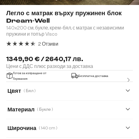
Легло с матрак върху пружинен блок
Dream-Well
140x200 см, букле, крем-бял, с матрак с независими
пружини и топър Visco
2 Отзиви
Средна оценка за 4.5 от 5 звезди
1349,90 € / 2640,17 лв.
Цени с ДДС плюс разходи за доставка
Готов за изпращане от
Безплатна доставка
Германия
Цвят
( Бял )
Материал
( Букле )
Букле
Кордурой
Микрофибърен плат
Широчина
( 140 cm )
Плюшен кордурой