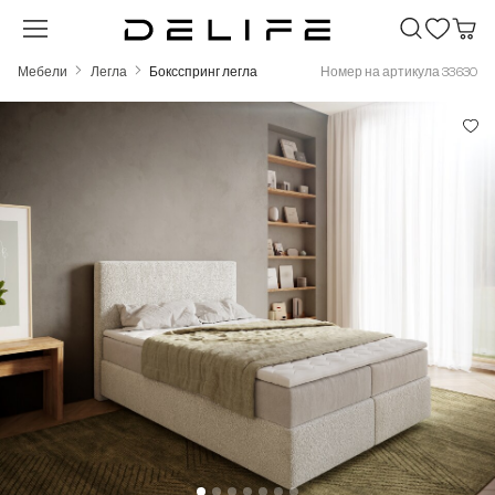
Преминете към основното съдържание
Мебели
Легла
Боксспринг легла
Номер на артикула 33630
Пропуснете галерия с изображения