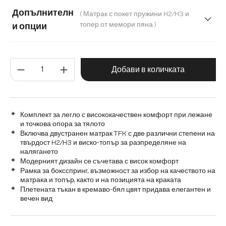
120 cm
140 cm
160 cm
180 cm
Допълнителн
( Матрак с покет пружини H2/H3 и
200 cm
топер от мемори пяна )
и опции
Матрак с бонел пружинен пакет (твърдост H2) и топер от
Количество на продукта: Въве
Матрак с покет пружини H2/H3 и топер от мемори пяна
Добави в количката
Комплект за легло с висококачествен комфорт при лежане
и точкова опора за тялото
Включва двустранен матрак TFK с две различни степени на
твърдост H2/H3 и виско-топър за разпределяне на
налягането
Модерният дизайн се съчетава с висок комфорт
Рамка за боксспринг, възможност за избор на качеството на
матрака и топър, както и на позицията на краката
Плетената тъкан в кремаво-бял цвят придава елегантен и
вечен вид