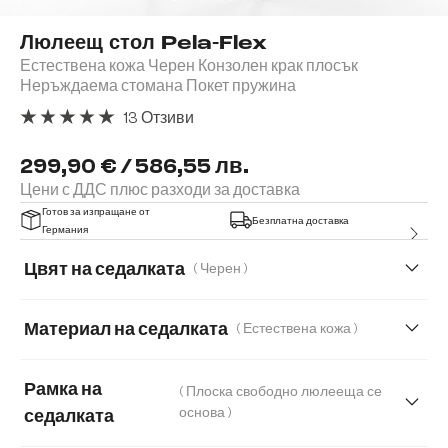
Люлеещ стол Pela-Flex
Естествена кожа Черен Конзолен крак плосък
Неръждаема стомана Покет пружина
13 Отзиви
Средна оценка за 5 от 5 звезди
299,90 € / 586,55 лв.
Цени с ДДС плюс разходи за доставка
Готов за изпращане от
Безплатна доставка
Германия
Цвят на седалката
( Черен )
Материал на седалката
( Естествена кожа )
Естествена кожа
Мека тъкана материя
Рамка на
( Плоска свободно люлееща се
Меко букле
Мек текстилен плат с текстура
основа )
седалката