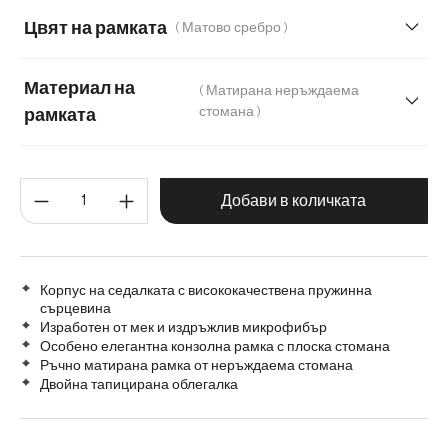
Микрофибър
Цвят на рамката
( Матово сребро )
Материал на
( Матирана неръждаема
стомана )
рамката
Матирана неръждаема стомана
Количество на продукта: Въве
Графитена неръждаема стомана
Дъб
Добави в количката
Дърво
Метал
Корпус на седалката с висококачествена пружинна
сърцевина
Изработен от мек и издръжлив микрофибър
Особено елегантна конзолна рамка с плоска стомана
Ръчно матирана рамка от неръждаема стомана
Двойна тапицирана облегалка