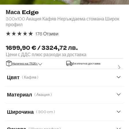
Маса Edge
300x100 Акация Кафяв Неръждаема стомана Широк
профил
176 Отзиви
Средна оценка за 4.91 от 5 звезди
1699,90 € / 3324,72 лв.
Цени с ДДС плюс разходи за доставка
Налично на: 7.11.26 г.
Безплатна доставка
Цвят
( Кафяв )
Материал
( Акация )
Акация
Дъб
Широчина
( 300 cm )
200 cm
300 cm
140 cm
160 cm