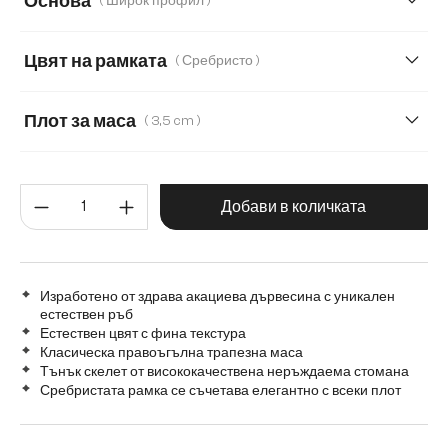
Основа
( Широк профил )
180 cm
220 cm
240 cm
260 cm
Цвят на рамката
( Сребристо )
280 cm
Transparent
Плот за маса
( 3,5 cm )
3,5 cm
5,5 cm
2,5 cm
Количество на продукта: Въве
Добави в количката
Изработено от здрава акациева дървесина с уникален
естествен ръб
Естествен цвят с фина текстура
Класическа правоъгълна трапезна маса
Тънък скелет от висококачествена неръждаема стомана
Сребристата рамка се съчетава елегантно с всеки плот