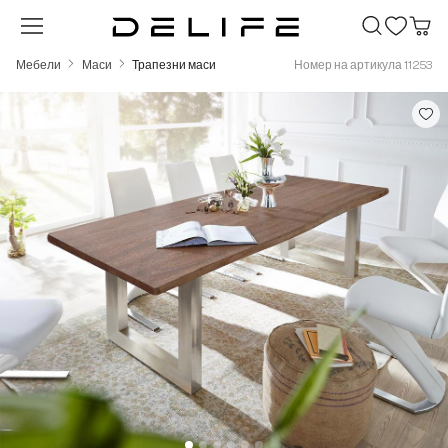
Преминете към основното съдържание
Мебели
Маси
Трапезни маси
Номер на артикула 11253
Пропуснете галерия с изображения