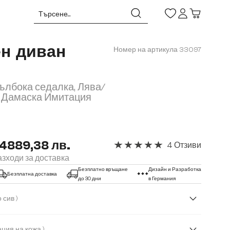
ен диван
Номер на артикула
33097
дълбока седалка, Лява/
, Дамаска Имитация
 4889,38 лв.
4 Отзиви
Средна оценка за 5 от 5 звезд
зходи за доставка
Безплатно връщане
Дизайн и Разработка
Безплатна доставка
до 30 дни
в Германия
( Антрацитено сив )
( Имитация на кожа )