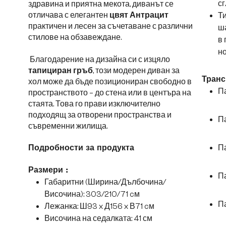
сг
здравина и приятна мекота, диванът се
отличава с елегантен
цвят Антрацит
Ти
практичен и лесен за съчетаване с различни
ша
стилове на обзавеждане.
в 
но
Благодарение на дизайна си с изцяло
тапициран гръб
, този модерен диван за
Транс
хол може да бъде позициониран свободно в
Па
пространството – до стена или в центъра на
стаята. Това го прави изключително
подходящ за отворени пространства и
Па
съвременни жилища.
Па
Подробности за продукта
Размери :
Па
Габаритни (Ширина/Дълбочина/
Височина): 303/210/71 cм
Па
Лежанка: Ш93 x Д156 x В71 cм
Височина на седалката: 41 см