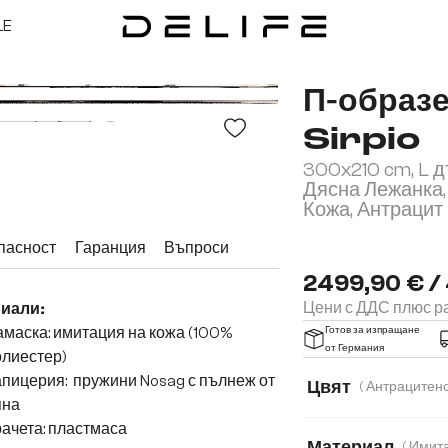
LE
П-образ
Sirpio
300x210 cm, L 
Дясна Лежанка
Кожа, Антрацит
пасност
Гаранция
Въпроси
2499,90 € /
Цени с ДДС плюс ра
иали:
маска: имитация на кожа (100%
Готов за изпращане
от Германия
олиестер)
пицерия: пружини Nosag с пълнеж от
Цвят
яна
ачета: пластмаса
Материал