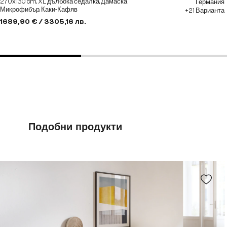
270x130 cm, XL дълбока седалка, Дамаска
Германия
Микрофибър, Каки-Кафяв
+21 Варианта
1689,90 € / 3305,16 лв.
Подобни продукти