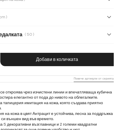
а
Букле
Кордурой
Микрофибърен плат
( 303 cm )
cm
едалката
( 50 )
чество на продукта: Въведете желаната с
Добави в количката
Повече артикули от серията
се откроява чрез изчистени линии и впечатляваща кубична
остира елегантно от пода до нивото на облегалките.
а тапицерия имитация на кожа, която създава приятно
.
я на кожа в цвят Антрацит е устойчива, лесна за поддръжка
 си външен вид във времето.
а 5 декоративни възглавници и 2 големи квадратни
 допринасят за още повече удобство и уют.