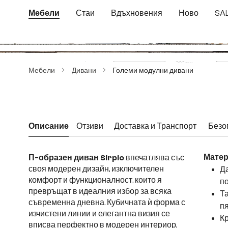
еминете към основното съдържание
Преминете към търсенето
Преминете към основната навигация
Мебели
Стаи
Вдъхновения
Ново
SA
Пропуснете галерия с изображения
Мебели
Дивани
Големи модулни дивани
Описание
Отзиви
Доставка и Транспорт
Безо
П-образен диван Sirpio
впечатлява със
Матер
своя модерен дизайн, изключителен
Да
комфорт и функционалност, които я
п
превръщат в идеалния избор за всяка
Та
съвременна дневна. Кубичната ѝ форма с
п
изчистени линии и елегантна визия се
Кр
вписва перфектно в модерен интериор,