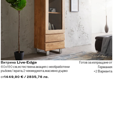
Готов за изпращане от
Витрина Live-Edge
60x190 см, естествена акация с необработени
Германия
ръбове, 1 врата, 2 чекмеджета, масивно дърво
+2 Варианта
от
1449,90 € / 2835,76 лв.