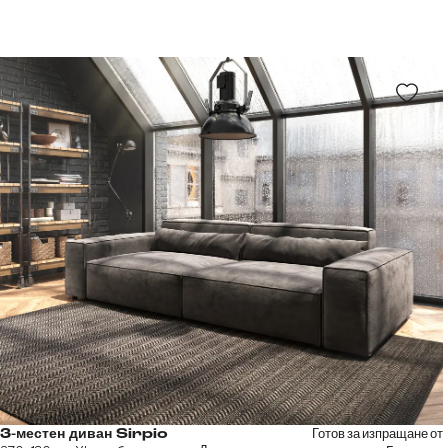
Готов за изпращане от
3-местен диван Sirpio