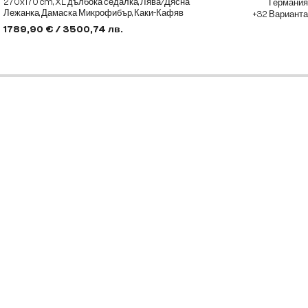
270x170 cm, XL дълбока седалка, Лява/Дясна
Германия
Лежанка, Дамаска Микрофибър, Каки-Кафяв
+32 Варианта
1789,90 € / 3500,74 лв.