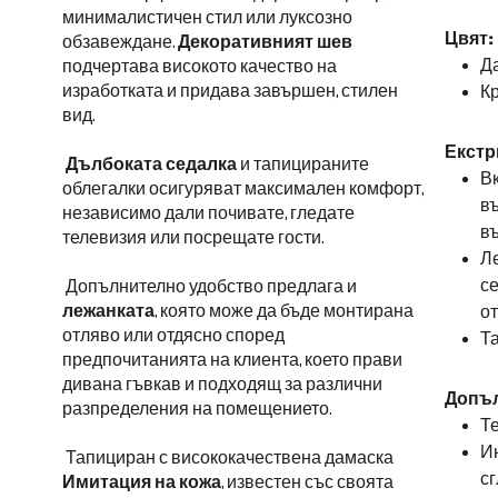
минималистичен стил или луксозно
Цвят:
обзавеждане.
Декоративният шев
Д
подчертава високото качество на
изработката и придава завършен, стилен
Кр
вид.
Екстр
Дълбоката седалка
и тапицираните
В
облегалки осигуряват максимален комфорт,
въ
независимо дали почивате, гледате
въ
телевизия или посрещате гости.
Ле
се
Допълнително удобство предлага и
лежанката
, която може да бъде монтирана
от
отляво или отдясно според
Т
предпочитанията на клиента, което прави
дивана гъвкав и подходящ за различни
Допъ
разпределения на помещението.
Те
Ин
Тапициран с висококачествена дамаска
сг
Имитация на кожа
, известен със своята