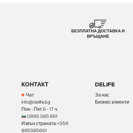
БЕЗПЛАТНА ДОСТАВКА И
ВРЪЩАНЕ
КОНТАКТ
DELIFE
Чат
За нас
info@delife.bg
Бизнес клиенти
Пон - Пет 9 - 17 ч.
0895 385 661
Извън страната: +359
895385661