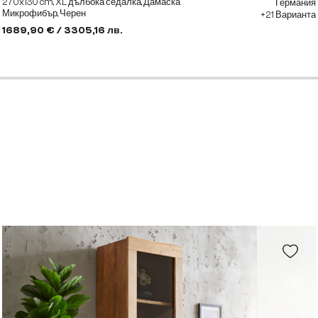
270x130 cm, XL дълбока седалка, Дамаска
Германия
Микрофибър, Черен
+21 Варианта
1689,90 € / 3305,16 лв.