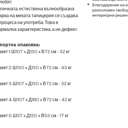
лобят
Благодарение на и
пичната, естествена вълнообразна
разположен свобод
рка на меката тапицерия се създава
интериорни решен
процеса на употреба. Това е
рмална характеристика, а не дефект.
портна опаковка:
кет 1: Ш107 x Д130 x В72 см - 32 кг
кет 2: Ш130 x Д130 x В72 см - 43 кг
кет 3: Ш107 x Д130 x В72 см - 32 кг
кет 4: Ш107 x Д180 x В72 см - 42 кг
кет 5: Ш37 x Д130 x В53 см - 17 кг