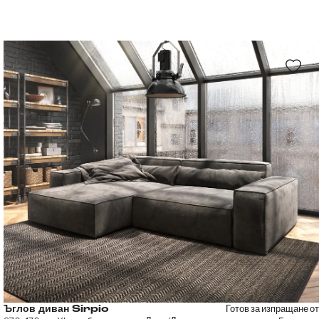
Готов за изпращане от
Ъглов диван Sirpio