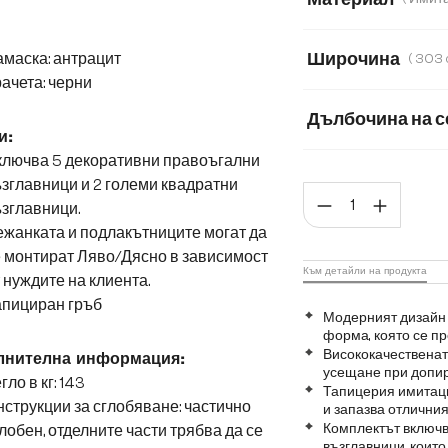
Имитация на кож
Широчина
амаска
: антрацит
ачета: черни
303 cm
360 
Дълбочина на с
и:
50
78
ключва 5 декоративни правоъгални
зглавници и 2 големи квадратни
Коли
зглавници.
жанката и подлакътниците могат да
 монтират Ляво/Дясно в зависимост
Към детайли на продукта
 нуждите на клиента.
апициран гръб
Модерният дизайн 
форма, която се пр
Висококачественат
лнителна информация:
усещане при допир
гло в кг: 143
Тапицерия имитаци
струкции за сглобяване: частично
и запазва отличния
Комплектът включв
лобен, отделните части трябва да се
възглавници, които