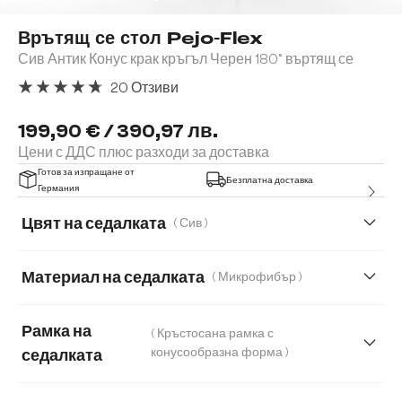
Врътящ се стол Pejo-Flex
Сив Антик Конус крак кръгъл Черен 180° въртящ се
20 Отзиви
Средна оценка за 4.85 от 5 звезди
199,90 € / 390,97 лв.
Цени с ДДС плюс разходи за доставка
Готов за изпращане от
Безплатна доставка
Германия
Цвят на седалката
( Сив )
Материал на седалката
( Микрофибър )
Мек текстилен плат с текстура
Микрофибър
Рамка на
( Кръстосана рамка с
Плюш
Букле
Естествена кожа
Корд
конусообразна форма )
седалката
Мека плюшена материя
Мека тъкана материя