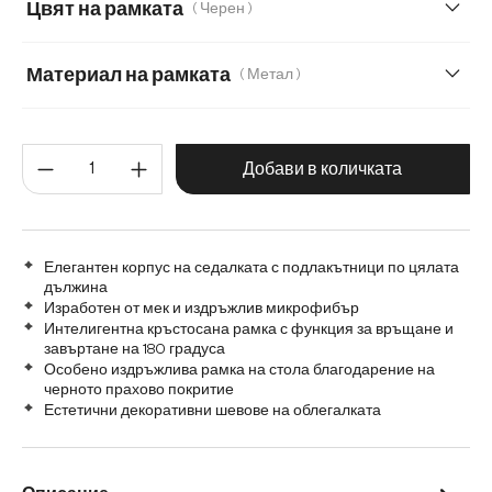
Цвят на рамката
( Черен )
Меко букле
Микрофибър/Букле
Материал на рамката
( Метал )
Микрофибър/букле, микрофибър
Плюш
Метал
Графитена неръждаема стомана
Шенил
Количество на продукта: Въве
Дъб
Дърво
Добави в количката
Матирана неръждаема стомана
Елегантен корпус на седалката с подлакътници по цялата
дължина
Изработен от мек и издръжлив микрофибър
Интелигентна кръстосана рамка с функция за връщане и
завъртане на 180 градуса
Особено издръжлива рамка на стола благодарение на
черното прахово покритие
Естетични декоративни шевове на облегалката