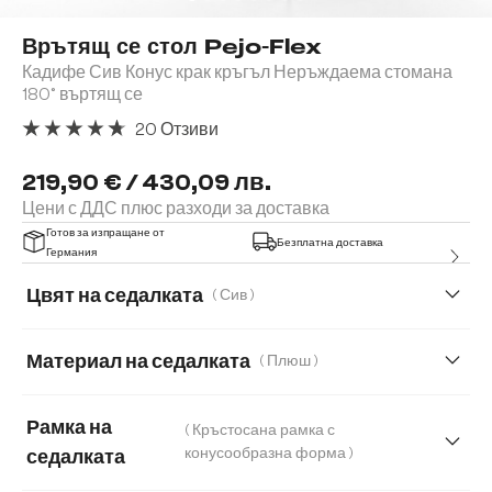
Врътящ се стол Pejo-Flex
Кадифе Сив Конус крак кръгъл Неръждаема стомана
180° въртящ се
20 Отзиви
Средна оценка за 4.85 от 5 звезди
219,90 € / 430,09 лв.
Цени с ДДС плюс разходи за доставка
Готов за изпращане от
Безплатна доставка
Германия
Цвят на седалката
( Сив )
Материал на седалката
( Плюш )
Мек текстилен плат с текстура
Микрофибър
Рамка на
( Кръстосана рамка с
Плюш
Букле
Естествена кожа
Корд
конусообразна форма )
седалката