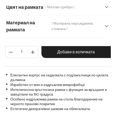
Мека плюшена материя
Мека тъкана материя
Цвят на рамката
( Матово сребро )
Меко букле
Микрофибър/Букле
Материал на
( Матирана неръждаема
Микрофибър/букле, микрофибър
Плюш
стомана )
рамката
Шенил
Матирана неръждаема стомана
Количество на продукта: Въве
Графитена неръждаема стомана
Дъб
Добави в количката
Дърво
Метал
Елегантен корпус на седалката с подлакътници по цялата
дължина
Изработен от мек и издръжлив микрофибър
Интелигентна кръстосана рамка с функция за връщане и
завъртане на 180 градуса
Особено издръжлива рамка на стола благодарение на
черното прахово покритие
Естетични декоративни шевове на облегалката