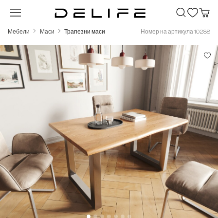
Преминете към основното съдържание
Мебели
Маси
Трапезни маси
Номер на артикула 10288
Пропуснете галерия с изображения