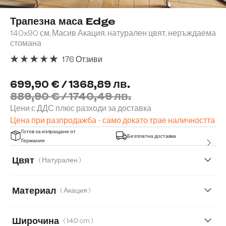
Трапезна маса Edge
140x90 см, Масив Акация, натурален цвят, неръждаема
стомана
176 Отзиви
Средна оценка за 4.91 от 5 звезди
699,90 € / 1368,89 лв.
889,90 € / 1740,49 лв.
Цени с ДДС плюс разходи за доставка
Цена при разпродажба - само докато трае наличността
Готов за изпращане от
Безплатна доставка
Германия
Цвят
( Натурален )
Материал
( Акация )
Акация
Дъб
Широчина
( 140 cm )