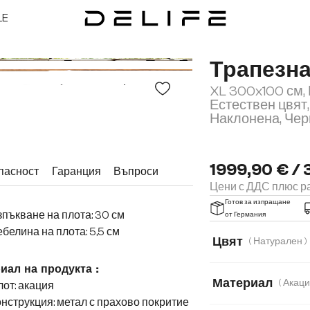
LE
Трапезн
XL 300x100 см,
Естествен цвят
Наклонена, Чер
1999,90 € / 
пасност
Гаранция
Въпроси
Цени с ДДС плюс ра
Готов за изпращане
пъкване на плота: 30 см
от Германия
белина на плота: 5,5 см
Цвят
( Натурален )
иал на продукта :
Материал
от: акация
нструкция: метал с прахово покритие