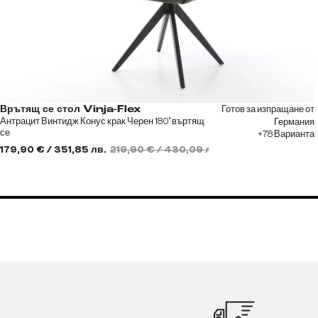
Готов за изпращане от
Врътящ се стол Vinja-Flex
Антрацит Винтидж Конус крак Черен 180° въртящ
Германия
се
+78 Варианта
179,90 € / 351,85 лв.
219,90 € / 430,09 лв.