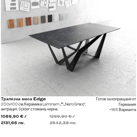
Готов за изпращане от
Трапезна маса Edge
200x100 см, Керамика Laminam „®“, „Nero Greco“,
Германия
антрацит, Spider стомана, черна
+165 Варианта
1089,90 € /
1299,90 € /
2131,66 лв.
2542,38 лв.