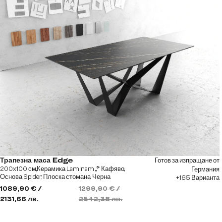
Готов за изпращане от
Трапезна маса Edge
200x100 см,Керамика Laminam „®“ Кафяво,
Германия
Основа Spider, Плоска стомана, Черна
+165 Варианта
1089,90 € /
1299,90 € /
2131,66 лв.
2542,38 лв.