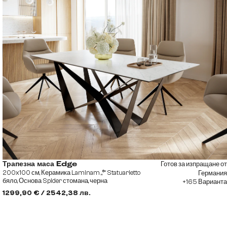
Готов за изпращане от
Трапезна маса Edge
200x100 см, Керамика Laminam „®“ Statuarietto
Германия
бяло, Основа Spider стомана, черна
+165 Варианта
1299,90 € / 2542,38 лв.