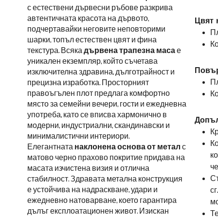
с естествени дървесни ръбове разкрива
автентичната красота на дървото,
Цвят 
подчертавайки неговите неповторими
Пл
шарки, топъл естествен цвят и фина
Ко
текстура. Всяка
дървена трапезна маса
е
уникален екземпляр, който съчетава
Повър
изключителна здравина, дълготрайност и
Пл
прецизна изработка. Просторният
правоъгълен плот предлага комфортно
Ко
място за семейни вечери, гости и ежедневна
употреба, като се вписва хармонично в
Допъл
модерни, индустриални, скандинавски и
Кр
минималистични интериори.
Ко
Елегантната
наклонена основа от метал
с
ко
матово черно прахово покритие придава на
ч
масата изчистена визия и отлична
Съ
стабилност. Здравата метална конструкция
е устойчива на надраскване, удари и
сг
ежедневно натоварване, което гарантира
м
дълъг експлоатационен живот. Изискан
Те