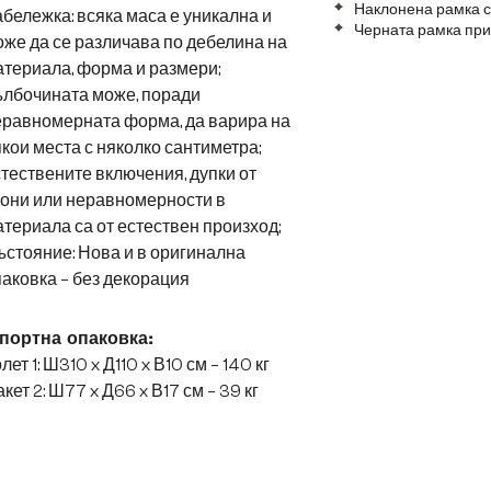
Наклонена рамка с
бележка: всяка маса е уникална и
Черната рамка при
же да се различава по дебелина на
териала, форма и размери;
ълбочината може, поради
еравномерната форма, да варира на
кои места с няколко сантиметра;
тествените включения, дупки от
лони или неравномерности в
териала са от естествен произход;
стояние: Нова и в оригинална
аковка – без декорация
портна опаковка:
лет 1: Ш310 x Д110 x В10 см – 140 кг
кет 2: Ш77 x Д66 x В17 см – 39 кг