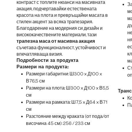
контраст с топлите нюанси на масивната
За
акация, подчертавайки естествената
мо
красота на плота и превръщайки масата в
ма
стилен акцент за всяка трапезария.
д
Благодарение на модерния си дизайн и
н
висококачествените материали, тази
ня
трапезна маса от масивна акация
ес
съчетава функционалност, устойчивост и
к
впечатляваща визия.
Подробности за продукта
ма
Размери на продукта
:
Съ
Размери габаритни: Ш300 x Д100 x
оп
В76,5 см
Размери на плота: Ш300 x Д100 x В5,5
Транс
см
Ко
Размери на рамката: Ш7,5 x Д64 x В71
Па
см
Разстояние между краката (от пода/от
височина 45 см): 256 / 233 см