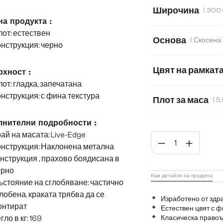
Акация
Дъб
Широчина
на продукта :
140 cm
180 c
от: естествен
Основа
( 
нструкция: черно
220 cm
240 
Цвят на рамкат
хност :
от: гладка, запечатана
нструкция: с фина текстура
Плот за маса
3,5 cm
5,5 cm
нителни подробности :
ай на масата: Live-Edge
Коли
нструкция: Наклонена метална
нструкция , прахово боядисана в
ерно
Към детайли на продукта
стояние на сглобяване: частично
лобена, краката трябва да се
Изработено от здр
онтират
Естествен цвят с ф
гло в кг: 169
Класическа правоъ