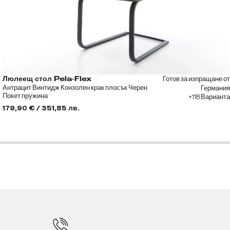
Готов за изпращане от
Люлеещ стол Pela-Flex
Антрацит Винтидж Конзолен крак плосък Черен
Германия
Покет пружина
+118 Варианта
179,90 € / 351,85 лв.