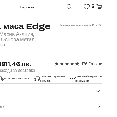
а маса Edge
Номер на артикула
10296
 Масив Акация,
, Основа метал,
на
3911,46 лв.
176 Отзиви
Средна оценка за 4.91 от 5 звезд
зходи за доставка
Безплатно връщане
Дизайн и Разработка
Безплатна доставка
до 30 дни
в Германия
( Акация )