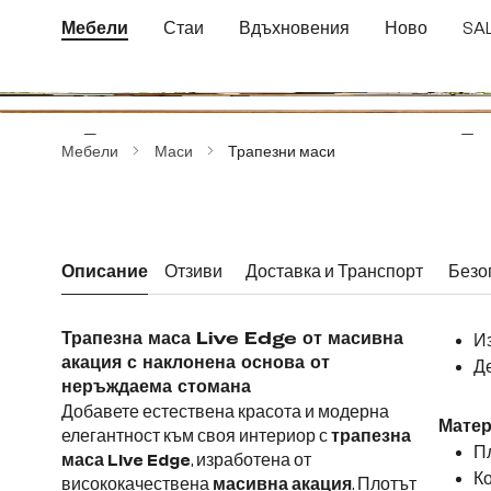
еминете към основното съдържание
Преминете към търсенето
Преминете към основната навигация
Мебели
Стаи
Вдъхновения
Ново
SA
Пропуснете галерия с изображения
Мебели
Маси
Трапезни маси
Описание
Отзиви
Доставка и Транспорт
Безо
Трапезна маса Live Edge от масивна
Из
акация с наклонена основа от
Де
неръждаема стомана
Добавете естествена красота и модерна
Матер
елегантност към своя интериор с
трапезна
Пл
маса Live Edge
, изработена от
Ко
висококачествена
масивна акация
. Плотът