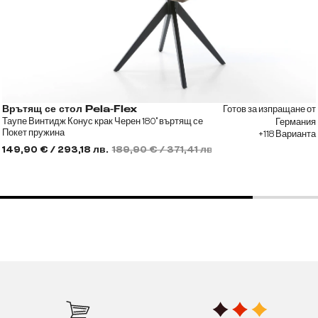
Готов за изпращане от
Врътящ се стол Pela-Flex
Таупе Винтидж Конус крак Черен 180° въртящ се
Германия
Покет пружина
+118 Варианта
149,90 € / 293,18 лв.
189,90 € / 371,41 лв.