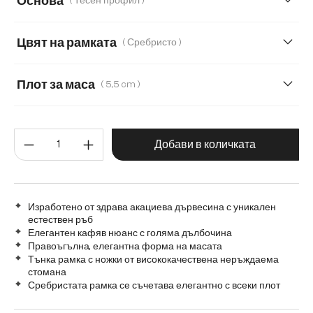
Основа
( Тесен профил )
160 cm
180 cm
220 cm
240 cm
Цвят на рамката
( Сребристо )
280 cm
Transparent
Плот за маса
( 5,5 cm )
3,5 cm
5,5 cm
2,5 cm
Количество на продукта: Въве
Добави в количката
Изработено от здрава акациева дървесина с уникален
естествен ръб
Елегантен кафяв нюанс с голяма дълбочина
Правоъгълна, елегантна форма на масата
Тънка рамка с ножки от висококачествена неръждаема
стомана
Сребристата рамка се съчетава елегантно с всеки плот