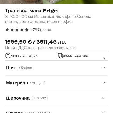
Трапезна маса Edge
XL 300x100 см, Масив акация, Кафяво, Основа
неръждаема стомана, тесен профил
176 Отзиви
Средна оценка за 4.91 от 5 звезди
1999,90 € / 3911,46 лв.
Цени с ДДС плюс разходи за доставка
Налично на: 7.11.26 г.
Безплатна доставка
Цвят
( Кафяв )
Материал
( Акация )
Акация
Дъб
Широчина
( 300 cm )
200 cm
260 cm
300 cm
140 cm