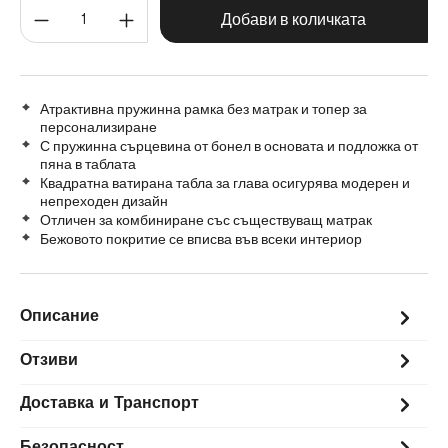
Количество на продукта: Въве
120 cm
Добави в количката
Атрактивна пружинна рамка без матрак и топер за
персонализиране
С пружинна сърцевина от бонел в основата и подложка от
пяна в таблата
Квадратна ватирана табла за глава осигурява модерен и
непреходен дизайн
Отличен за комбиниране със съществуващ матрак
Бежовото покритие се вписва във всеки интериор
Описание
Отзиви
Доставка и Транспорт
Безопасност