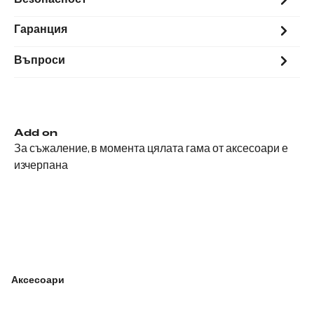
Гаранция
Въпроси
Add on
За съжаление, в момента цялата гама от аксесоари е
изчерпана
Аксесоари