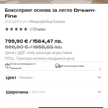
Боксспринг основа за легло Dream-
Fine
200x200 cm, Микрофибър Бежов
2 Отзиви
Средна оценка за 5 от 5 звезди
799,90 € / 1564,47 лв.
999,90 € / 1955,63 лв.
Цени с ДДС плюс разходи за доставка
ППЦ - Препоръчителна продажна цена
Готов за изпращане от
Безплатна доставка
Германия
Цвят
( Бежово )
Широчина
( 200 cm )
140 cm
160 cm
180 cm
200 cm