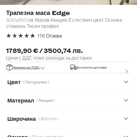
Трапезна маса Edge
300x100 см, Масив Акация, Естествен цвят, Основа
стомана, Тесен профил
176 Отзиви
Средна оценка за 4.91 от 5 звезди
1789,90 € / 3500,74 лв.
Цени с ДДС плюс разходи за доставка
Налично на: 7.11.26 г.
Безплатна доставка
Цвят
( Натурален )
Материал
( Акация )
Акация
Дъб
Широчина
( 300 cm )
140 cm
200 cm
240 cm
260 cm