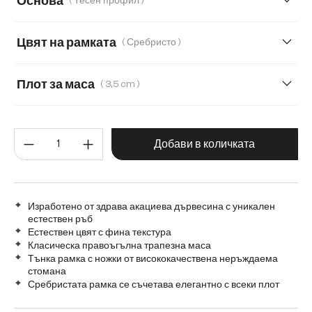
Основа
( Тесен профил )
300 cm
160 cm
180 cm
220 cm
Цвят на рамката
( Сребристо )
280 cm
Transparent
Плот за маса
( 3,5 cm )
3,5 cm
5,5 cm
2,5 cm
Количество на продукта: Въве
Добави в количката
Изработено от здрава акациева дървесина с уникален
естествен ръб
Естествен цвят с фина текстура
Класическа правоъгълна трапезна маса
Тънка рамка с ножки от висококачествена неръждаема
стомана
Сребристата рамка се съчетава елегантно с всеки плот