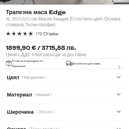
Трапезна маса Edge
XL 260x100 см, Масив Акация, Естествен цвят, Основа
стомана, Тесен профил
176 Отзиви
Средна оценка за 4.91 от 5 звезди
1899,90 € / 3715,88 лв.
Цени с ДДС плюс разходи за доставка
Готов за изпращане от
Безплатна доставка
Германия
Цвят
( Натурален )
Материал
( Акация )
Акация
Дъб
Широчина
( 260 cm )
140 cm
160 cm
180 cm
200 cm