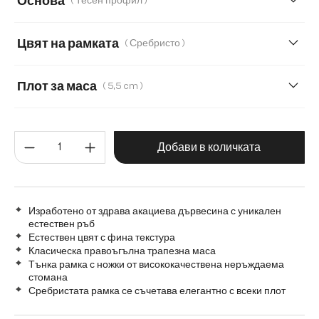
Основа
( Тесен профил )
260 cm
280 cm
300 cm
220 cm
Цвят на рамката
( Сребристо )
240 cm
Transparent
Плот за маса
( 5,5 cm )
3,5 cm
5,5 cm
2,5 cm
Количество на продукта: Въве
Добави в количката
Изработено от здрава акациева дървесина с уникален
естествен ръб
Естествен цвят с фина текстура
Класическа правоъгълна трапезна маса
Тънка рамка с ножки от висококачествена неръждаема
стомана
Сребристата рамка се съчетава елегантно с всеки плот